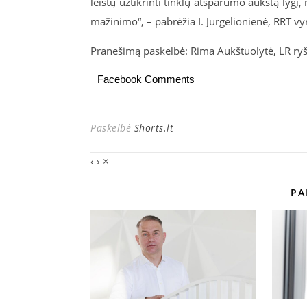
leistų užtikrinti tinklų atsparumo aukštą lygį,
mažinimo“, – pabrėžia I. Jurgelionienė, RRT vyr
Pranešimą paskelbė: Rima Aukštuolytė, LR ryš
Facebook Comments
Paskelbė
Shorts.lt
‹
›
×
PA