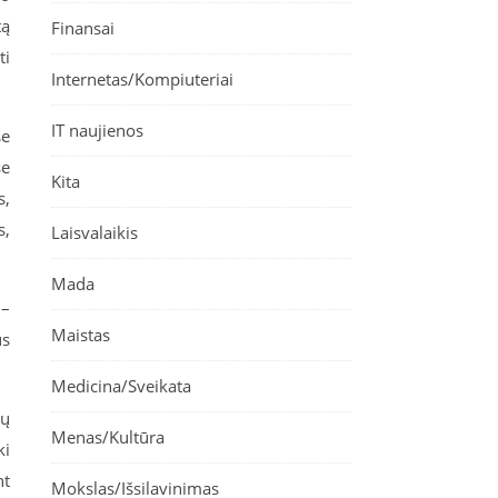
tą
Finansai
ti
Internetas/Kompiuteriai
IT naujienos
se
se
Kita
s,
s,
Laisvalaikis
Mada
 –
Maistas
us
Medicina/Sveikata
ių
Menas/Kultūra
ki
nt
Mokslas/Išsilavinimas