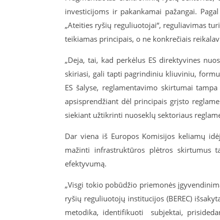
investicijoms ir pakankamai pažangai. Pagal
„Ateities ryšių reguliuotojai“, reguliavimas tur
teikiamas principais, o ne konkrečiais reikala
„Deja, tai, kad perkėlus ES direktyvines nuos
skiriasi, gali tapti pagrindiniu kliuviniu, for
ES šalyse, reglamentavimo skirtumai tampa ti
apsisprendžiant dėl principais grįsto regla
siekiant užtikrinti nuoseklų sektoriaus reglam
Dar viena iš Europos Komisijos keliamų idėj
mažinti infrastruktūros plėtros skirtumus ta
efektyvumą.
„Visgi tokio pobūdžio priemonės įgyvendinimas
ryšių reguliuotojų institucijos (BEREC) išsakytai
metodika, identifikuoti subjektai, prisided