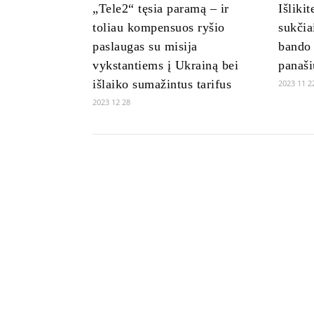
„Tele2“ tęsia paramą – ir
Išliki
toliau kompensuos ryšio
sukčia
paslaugas su misija
bando 
vykstantiems į Ukrainą bei
panaši
išlaiko sumažintus tarifus
2023 11 2
2023 12 28