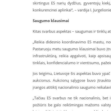
skirtingus ES narių dydžius, gyventojų kiekį
konkurencinei aplinkai“, – vardija I. Jurgelioni
Saugumo klausimai
Kitas svarbus aspektas – saugumas ir tinklų a
„Reikia didesnio koordinavimo ES mastu, no
Pastaruoju metu saugumo klausimai buvo įtrauk
infrastruktūrą, reikia apgalvoti, kaip apsis
tinklais, konfidencialumo ir vientisumo, pažei
Jos teigimu, Lietuvoje šis aspektas buvo ypa
aukcionus. Aukcionų sąlygose buvo įtrauktos
įrangos atitiktį nacionalinio saugumo reikala
„Tačiau ES svarbus ne tik nacionalinis, bet 
požiūris be galo reikšmingas mažoms valsty