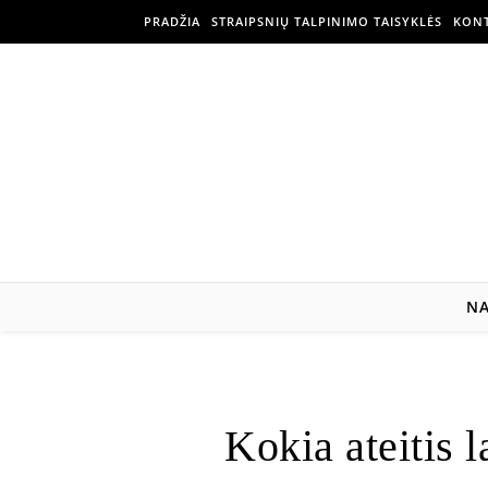
PRADŽIA
STRAIPSNIŲ TALPINIMO TAISYKLĖS
KONT
N
Kokia ateitis l