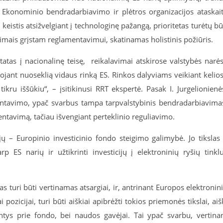
 Ekonominio bendradarbiavimo ir plėtros organizacijos ataskai
i keistis atsižvelgiant į technologinę pažangą, prioritetas turėtų bū
vimais grįstam reglamentavimui, skatinamas holistinis požiūris.
tatas į nacionalinę teisę, reikalavimai atskirose valstybės narė
muojant nuoseklią vidaus rinką ES. Rinkos dalyviams veikiant kelio
kru iššūkiu“, – įsitikinusi RRT ekspertė. Pasak I. Jurgelionienė
mentavimo, ypač svarbus tampa tarpvalstybinis bendradarbiavima
entavimą, tačiau išvengiant perteklinio reguliavimo.
ų – Europinio investicinio fondo steigimo galimybė. Jo tikslas
rp ES narių ir užtikrinti investicijų į elektroninių ryšių tinkl
 turi būti vertinamas atsargiai, ir, antrinant Europos elektronin
 pozicijai, turi būti aiškiai apibrėžti tokios priemonės tikslai, aiš
antys prie fondo, bei naudos gavėjai. Tai ypač svarbu, vertina