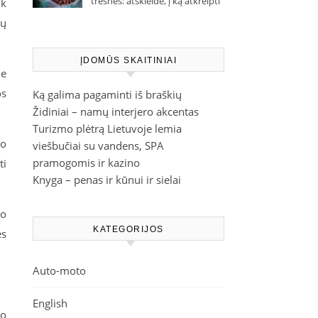
trešnes: atskleidė, į ką atkreipti
ik
dėmesį parduotuvėje
ių
ĮDOMŪS SKAITINIAI
je
os
Ką galima pagaminti iš braškių
Židiniai – namų interjero akcentas
Turizmo plėtrą Lietuvoje lemia
io
viešbučiai su vandens, SPA
pramogomis ir kazino
ti
Knyga – penas ir kūnui ir sielai
lo
KATEGORIJOS
es
Auto-moto
English
do