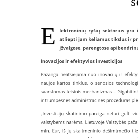
s
E
lektroninių ryšių sektorius yra 
atliepti jam keliamus tikslus ir p
įžvalgose, parengtose apibendrin
Inovacijos ir efektyvios investicijos
Pažanga neatsiejama nuo inovacijų ir efektyvi
naujos kartos tinklus, o senosios technolog
svarstomas teisinis mechanizmas – Gigabitinės 
ir trumpesnes administracines procedūras plėt
„Investicijų skatinimo pareiga neturi gulti 
valstybėms narėms. Lietuvoje Valstybės paža
mln. Eur, iš jų skaitmeninio dešimtmečio tik