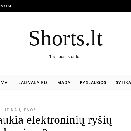
AKTAI
Shorts.lt
Trumpos istorijos
AMAI
LAISVALAIKIS
MADA
PASLAUGOS
SVEIK
IT NAUJIENOS
aukia elektroninių ryšių