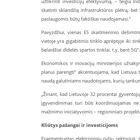
užtikrinti investicijų efektyvumą, – teigia In
skatinti sklandžią infrastruktūros plėtrą, bet 
paslaugomis būtų faktiškai naudojamasi.“
Pavyzdžiui, vienas ES skaitmeninio dešimtmeč
vietoje yra gigabitinio tinklo aprėptyje iki ti
belaidžiai didelės spartos tinklai, t.y. bent 5G“.
Ekonomikos ir inovacijų ministerijos užsaky
planui parengti“ akcentuojama, kad Lietuva turė
naudą galutiniams naudotojams, kurių tankuma
„Žinant, kad Lietuvoje 32 procentai gyventojų
įgyvendinimas turi būti koordinuojamas ne t
mažinimo iniciatyvomis – regioniniais projektai
Kliūtys pažangai ir investicijoms
Fragmentuotas elektroninių ryšių sektorius, 