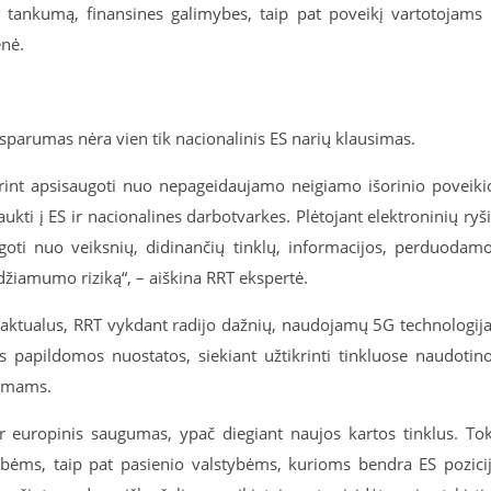
, tankumą, finansines galimybes, taip pat poveikį vartotojams 
enė.
tsparumas nėra vien tik nacionalinis ES narių klausimas.
rint apsisaugoti nuo nepageidaujamo neigiamo išorinio poveiki
ti į ES ir nacionalines darbotvarkes. Plėtojant elektroninių ryš
augoti nuo veiksnių, didinančių tinklų, informacijos, perduodam
džiamumo riziką“, – aiškina RRT ekspertė.
č aktualus, RRT vykdant radijo dažnių, naudojamų 5G technologija
 papildomos nuostatos, siekiant užtikrinti tinkluose naudotin
vimams.
ir europinis saugumas, ypač diegiant naujos kartos tinklus. To
bėms, taip pat pasienio valstybėms, kurioms bendra ES pozici