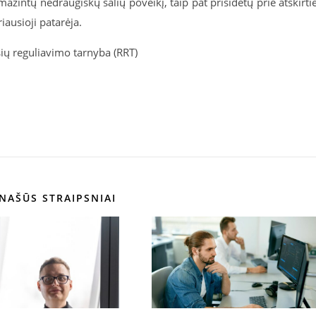
 mažintų nedraugiškų šalių poveikį, taip pat prisidėtų prie atskirti
iausioji patarėja.
ių reguliavimo tarnyba (RRT)
NAŠŪS STRAIPSNIAI