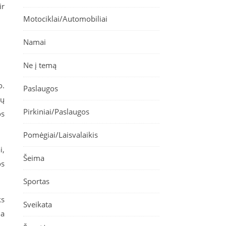
ir
Motociklai/Automobiliai
Namai
Ne į temą
o.
Paslaugos
ių
Pirkiniai/Paslaugos
os
Pomėgiai/Laisvalaikis
i,
Šeima
os
Sportas
ks
Sveikata
ja