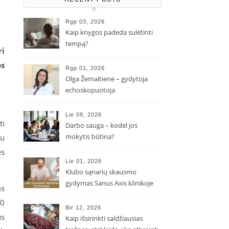
Rgp 03, 2026
Kaip knygos padeda sulėtinti
tempą?
ri
os
Rgp 01, 2026
Olga Žemaitienė – gydytoja
echoskopuotoja
Lie 09, 2026
ti
Darbo sauga – kodėl jos
mokytis būtina?
tu
es
Lie 01, 2026
Klubo sąnarių skausmo
gydymas Sanus Axis klinikoje
ms
00
Bir 12, 2026
us
Kaip išsirinkti saldžiausias