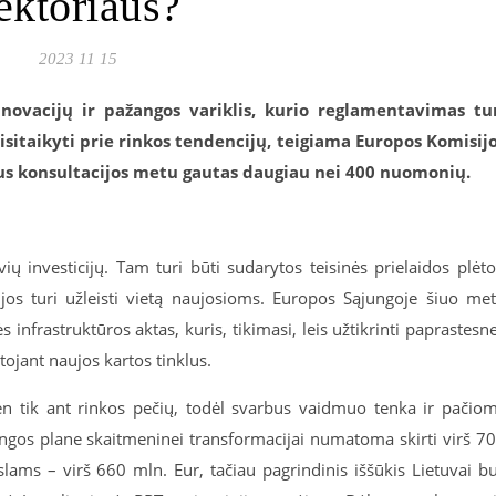
ektoriaus?
2023 11 15
inovacijų ir pažangos variklis, kurio reglamentavimas tu
risitaikyti prie rinkos tendencijų, teigiama Europos Komisij
us konsultacijos metu gautas daugiau nei 400 nuomonių.
ų investicijų. Tam turi būti sudarytos teisinės prielaidos plėto
ijos turi užleisti vietą naujosioms. Europos Sąjungoje šiuo me
infrastruktūros aktas, kuris, tikimasi, leis užtikrinti paprastesn
ojant naujos kartos tinklus.
vien tik ant rinkos pečių, todėl svarbus vaidmuo tenka ir pačio
ngos plane skaitmeninei transformacijai numatoma skirti virš 7
slams – virš 660 mln. Eur, tačiau pagrindinis iššūkis Lietuvai b