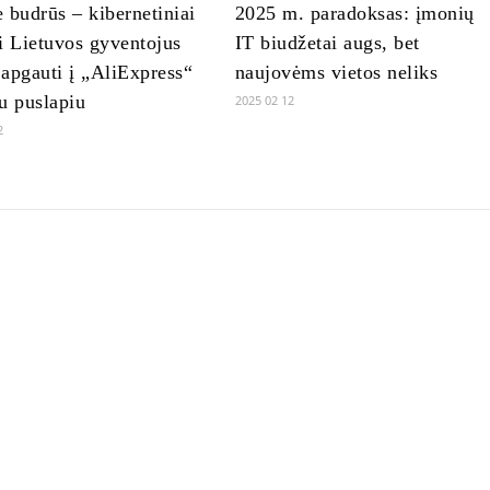
te budrūs – kibernetiniai
2025 m. paradoksas: įmonių
i Lietuvos gyventojus
IT biudžetai augs, bet
apgauti į „AliExpress“
naujovėms vietos neliks
u puslapiu
2025 02 12
2