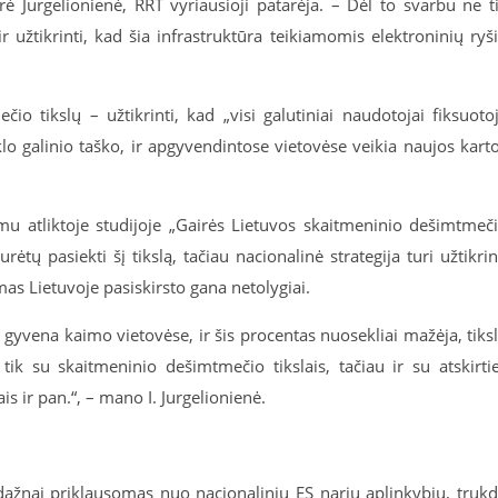
drė Jurgelionienė, RRT vyriausioji patarėja. – Dėl to svarbu ne t
ir užtikrinti, kad šia infrastruktūra teikiamomis elektroninių ryš
io tikslų – užtikrinti, kad „visi galutiniai naudotojai fiksuoto
nklo galinio taško, ir apgyvendintose vietovėse veikia naujos kart
mu atliktoje studijoje „Gairės Lietuvos skaitmeninio dešimtmeč
tų pasiekti šį tikslą, tačiau nacionalinė strategija turi užtikrin
s Lietuvoje pasiskirsto gana netolygiai.
 gyvena kaimo vietovėse, ir šis procentas nuosekliai mažėja, tiks
ik su skaitmeninio dešimtmečio tikslais, tačiau ir su atskirti
s ir pan.“, – mano I. Jurgelionienė.
dažnai priklausomas nuo nacionalinių ES narių aplinkybių, truk