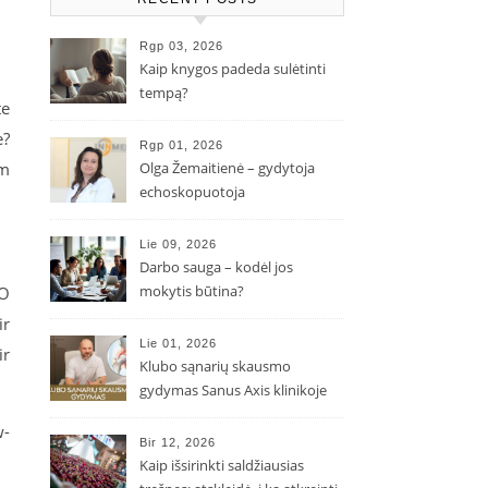
Rgp 03, 2026
Kaip knygos padeda sulėtinti
tempą?
te
e?
Rgp 01, 2026
am
Olga Žemaitienė – gydytoja
echoskopuotoja
Lie 09, 2026
Darbo sauga – kodėl jos
mokytis būtina?
 O
ir
Lie 01, 2026
ir
Klubo sąnarių skausmo
gydymas Sanus Axis klinikoje
w-
Bir 12, 2026
Kaip išsirinkti saldžiausias