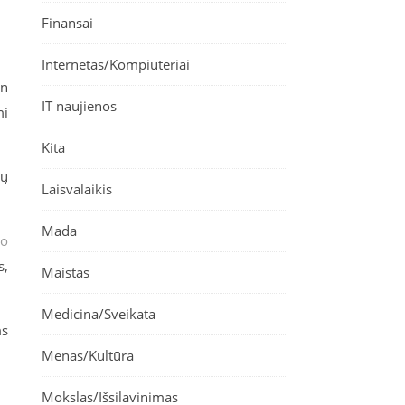
Finansai
Internetas/Kompiuteriai
in
IT naujienos
mi
Kita
tų
Laisvalaikis
Mada
mo
s,
Maistas
Medicina/Sveikata
ms
Menas/Kultūra
Mokslas/Išsilavinimas