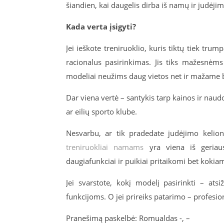
šiandien, kai daugelis dirba iš namų ir judėji
Kada verta įsigyti?
Jei ieškote treniruoklio, kuris tiktų tiek trum
racionalus pasirinkimas. Jis tiks mažesnėm
modeliai neužims daug vietos net ir mažame 
Dar viena vertė – santykis tarp kainos ir naudo
ar eilių sporto klube.
Nesvarbu, ar tik pradedate judėjimo kelio
treniruokliai namams
yra viena iš geriausi
daugiafunkciai ir puikiai pritaikomi bet kokia
Jei svarstote, kokį modelį pasirinkti – at
funkcijoms. O jei prireiks patarimo – profesio
Pranešimą paskelbė: Romualdas -, –