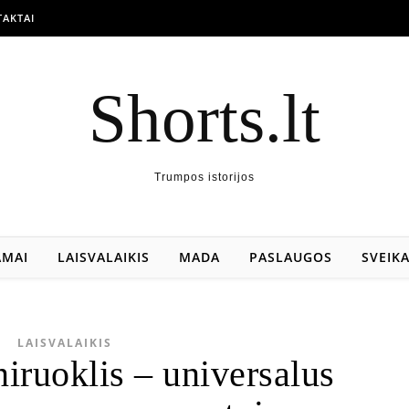
AKTAI
Shorts.lt
Trumpos istorijos
AMAI
LAISVALAIKIS
MADA
PASLAUGOS
SVEIK
LAISVALAIKIS
niruoklis – universalus