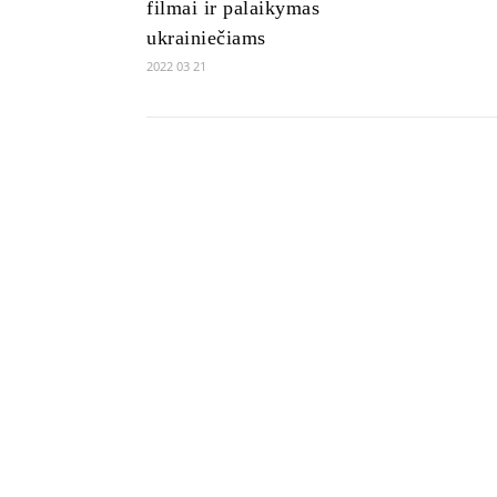
filmai ir palaikymas
ukrainiečiams
2022 03 21