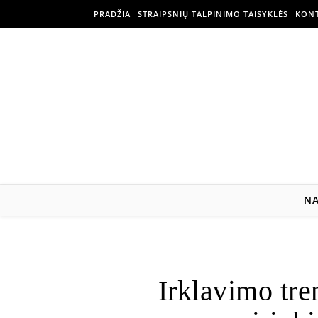
PRADŽIA
STRAIPSNIŲ TALPINIMO TAISYKLĖS
KONT
N
Irklavimo tre