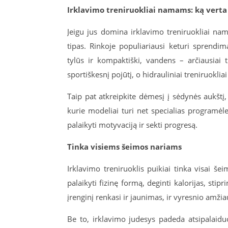
Irklavimo treniruokliai namams: ką verta 
Jeigu jus domina irklavimo treniruokliai nama
tipas. Rinkoje populiariausi keturi sprendim
tylūs ir kompaktiški, vandens – arčiausiai 
sportiškesnį pojūtį, o hidrauliniai treniruokl
Taip pat atkreipkite dėmesį į sėdynės aukštį
kurie modeliai turi net specialias programėl
palaikyti motyvaciją ir sekti progresą.
Tinka visiems šeimos nariams
Irklavimo treniruoklis puikiai tinka visai šei
palaikyti fizinę formą, deginti kalorijas, stip
įrenginį renkasi ir jaunimas, ir vyresnio amži
Be to, irklavimo judesys padeda atsipalaiduo