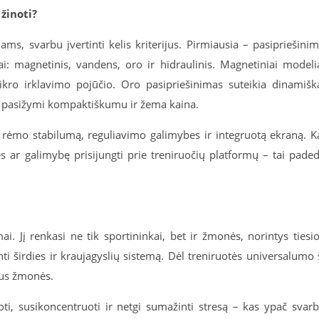
žinoti?
ms, svarbu įvertinti kelis kriterijus. Pirmiausia – pasipriešini
ai: magnetinis, vandens, oro ir hidraulinis. Magnetiniai modeli
tikro irklavimo pojūčio. Oro pasipriešinimas suteikia dinamišk
iai pasižymi kompaktiškumu ir žema kaina.
, rėmo stabilumą, reguliavimo galimybes ir integruotą ekraną. K
es ar galimybę prisijungti prie treniruočių platformų – tai pade
mai. Jį renkasi ne tik sportininkai, bet ir žmonės, norintys tiesi
rinti širdies ir kraujagyslių sistemą. Dėl treniruotės universalumo 
aus žmonės.
ti, susikoncentruoti ir netgi sumažinti stresą – kas ypač svar