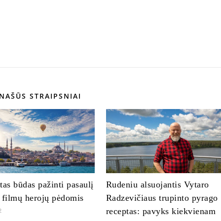
NAŠŪS STRAIPSNIAI
tas būdas pažinti pasaulį
Rudeniu alsuojantis Vytaro
 filmų herojų pėdomis
Radzevičiaus trupinto pyrago
receptas: pavyks kiekvienam
2