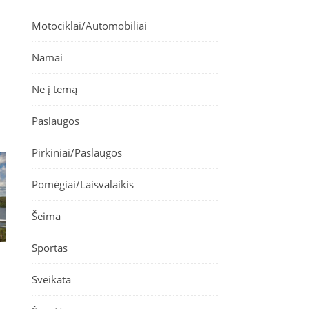
Motociklai/Automobiliai
Namai
Ne į temą
Paslaugos
Pirkiniai/Paslaugos
Pomėgiai/Laisvalaikis
Šeima
Sportas
Sveikata