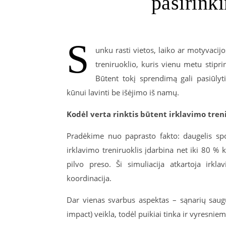
pasirink
S
unku rasti vietos, laiko ar motyvacijo
treniruoklio, kuris vienu metu stipr
Būtent tokį sprendimą gali pasiūlyti
kūnui lavinti be išėjimo iš namų.
Kodėl verta rinktis būtent irklavimo tren
Pradėkime nuo paprasto fakto: daugelis spo
irklavimo treniruoklis įdarbina net iki 80 %
pilvo preso. Ši simuliacija atkartoja irkl
koordinacija.
Dar vienas svarbus aspektas – sąnarių saug
impact) veikla, todėl puikiai tinka ir vyresni