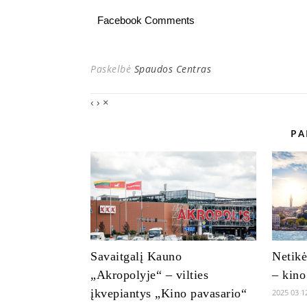
Facebook Comments
Paskelbė
Spaudos Centras
‹
›
×
PA
Savaitgalį Kauno
Netikė
„Akropolyje“ – vilties
– kino
įkvepiantys „Kino pavasario“
2025 03 1