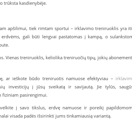
mo trūksta kasdienybėje.
pam apšilimui, tiek rimtam sportui – irklavimo treniruoklis yra it
s erdvėms, gali būti lengvai pastatomas į kampą, o sulanksto
bute.
s. Vienas treniruoklis, keliolika treniruočių tipų, jokių abonemen
nę, ar ieškote būdo treniruotis namuose efektyviau –
irklavi
ų investicijų į jūsų sveikatą ir savijautą. Jie tylūs, saugū
m fiziniam pasirengimui.
sižvelkite į savo tikslus, erdvę namuose ir poreikį papildomo
nalai visada padės išsirinkti jums tinkamiausią variantą.