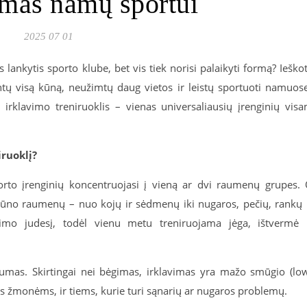
imas namų sportui
2025 07 01
s lankytis sporto klube, bet vis tiek norisi palaikyti formą? Ieško
intų visą kūną, neužimtų daug vietos ir leistų sportuoti namuos
 irklavimo treniruoklis – vienas universaliausių įrenginių vis
iruoklį?
rto įrenginių koncentruojasi į vieną ar dvi raumenų grupes.
 kūno raumenų – nuo kojų ir sėdmenų iki nugaros, pečių, rankų 
avimo judesį, todėl vienu metu treniruojama jėga, ištvermė 
umas. Skirtingai nei bėgimas, irklavimas yra mažo smūgio (lo
ems žmonėms, ir tiems, kurie turi sąnarių ar nugaros problemų.