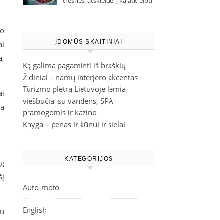
trešnes: atskleidė, į ką atkreipti
dėmesį parduotuvėje
mo
ĮDOMŪS SKAITINIAI
ai
ą,
Ką galima pagaminti iš braškių
Židiniai – namų interjero akcentas
Turizmo plėtrą Lietuvoje lemia
ai
viešbučiai su vandens, SPA
da
pramogomis ir kazino
Knyga – penas ir kūnui ir sielai
KATEGORIJOS
og
šį
Auto-moto
English
bu