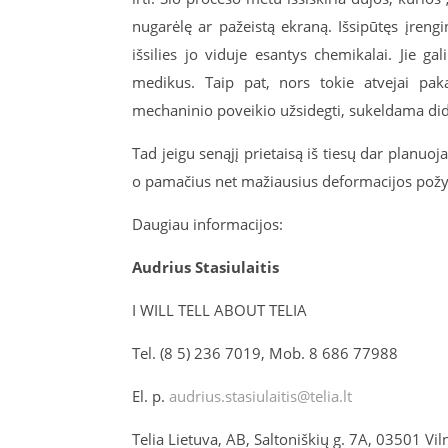
nugarėlę ar pažeistą ekraną. Išsipūtęs įreng
išsilies jo viduje esantys chemikalai. Jie ga
medikus. Taip pat, nors tokie atvejai paka
mechaninio poveikio užsidegti, sukeldama dide
Tad jeigu senąjį prietaisą iš tiesų dar planuoj
o pamačius net mažiausius deformacijos požym
Daugiau informacijos:
Audrius Stasiulaitis
I WILL TELL ABOUT TELIA
Tel. (8 5) 236 7019, Mob. 8 686 77988
El. p.
audrius.stasiulaitis@telia.lt
Telia Lietuva, AB, Saltoniškių g. 7A, 03501 Vil