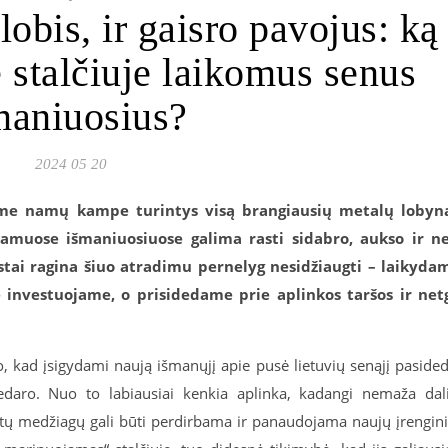
lobis, ir gaisro pavojus: ką
e stalčiuje laikomus senus
maniuosius?
2024 05 20
me namų kampe turintys visą brangiausių metalų lobyn
muose išmaniuosiuose galima rasti sidabro, aukso ir n
istai ragina šiuo atradimu pernelyg nesidžiaugti – laikyda
 investuojame, o prisidedame prie aplinkos taršos ir net
o, kad įsigydami naują išmanųjį apie pusė lietuvių senąjį paside
ro. Nuo to labiausiai kenkia aplinka, kadangi nemaža dal
retų medžiagų gali būti perdirbama ir panaudojama naujų įrengin