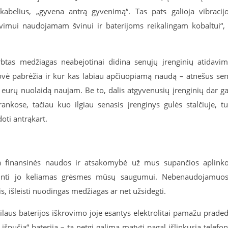
abelius, „gyvena antrą gyvenimą“. Tas pats galioja vibracij
avimui naudojamam švinui ir baterijoms reikalingam kobaltui“,
btas medžiagas neabejotinai didina senųjų įrenginių atidavi
tovė pabrėžia ir kur kas labiau apčiuopiamą naudą – atnešus se
0 eurų nuolaidą naujam. Be to, dalis atgyvenusių įrenginių dar ga
 rankose, tačiau kuo ilgiau senasis įrenginys gulės stalčiuje, t
oti antrąkart.
oja finansinės naudos ir atsakomybė už mus supančios aplink
rtinti jo keliamas grėsmes mūsų saugumui. Nebenaudojamuo
is, išleisti nuodingas medžiagas ar net užsidegti.
ilaus baterijos iškrovimo joje esantys elektrolitai pamažu prade
 „išpučia“ bateriją – tą netgi galima matyti pagal išlinkusią telefo