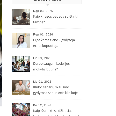
Rgp 03, 2026
Kaip knygos padeda sulėtinti
tempą?
Rgp 01, 2026
Olga Žemaitienė – gydytoja
echoskopuotoja
Lie 09, 2026
Darbo sauga – kodėl jos
mokytis būtina?
Lie 01, 2026
Klubo sąnarių skausmo
gydymas Sanus Axis klinikoje
Bir 12, 2026
Kaip išsirinkti saldžiausias