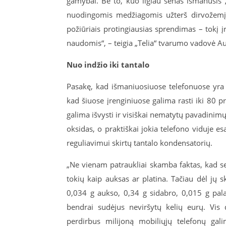
gamybai. Be to, kuo ilgiau senas išmanusis „
nuodingomis medžiagomis užterš dirvožemį a
požiūriais protingiausias sprendimas – tokį į
naudomis“, – teigia „Telia“ tvarumo vadovė Au
Nuo indžio iki tantalo
Pasakę, kad išmaniuosiuose telefonuose yra
kad šiuose įrenginiuose galima rasti iki 80 
galima išvysti ir visiškai nematytų pavadinim
oksidas, o praktiškai jokia telefono viduje 
reguliavimui skirtų tantalo kondensatorių.
„Ne vienam patraukliai skamba faktas, kad s
tokių kaip auksas ar platina. Tačiau dėl jų s
0,034 g aukso, 0,34 g sidabro, 0,015 g pala
bendrai sudėjus neviršytų kelių eurų. Vis 
perdirbus milijoną mobiliųjų telefonų ga