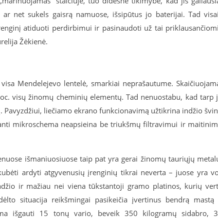
marinuojamas“ stalčiuje, tuo didesnė tikimybė, kad jis galiausi
r net sukels gaisrą namuose, išsipūtus jo baterijai. Tad visa
renginį atiduoti perdirbimui ir pasinaudoti už tai priklausančiom
relija Žėkienė.
 visa Mendelejevo lentelė, smarkiai neprašautume. Skaičiuojam
proc. visų žinomų cheminių elementų. Tad nenuostabu, kad tarp 
ų. Pavyzdžiui, liečiamo ekrano funkcionavimą užtikrina indžio švi
esanti mikroschema neapsieina be triukšmų filtravimui ir maitini
enuose išmaniuosiuose taip pat yra gerai žinomų tauriųjų metal
kubėti ardyti atgyvenusių įrenginių tikrai neverta – juose yra v
džio ir mažiau nei viena tūkstantoji gramo platinos, kurių ver
dėlto situacija reikšmingai pasikeičia įvertinus bendrą mastą
lima išgauti 15 tonų vario, beveik 350 kilogramų sidabro, 