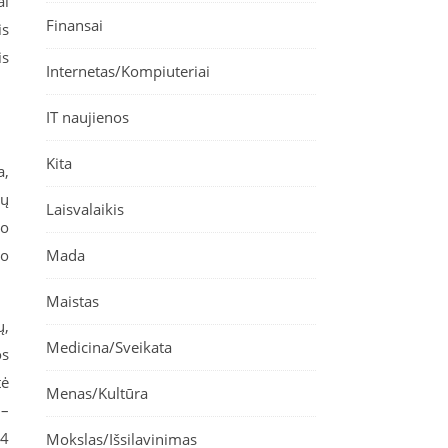
ai
Finansai
is
is
Internetas/Kompiuteriai
IT naujienos
Kita
a,
jų
Laisvalaikis
no
Mada
mo
Maistas
ų,
Medicina/Sveikata
os
tė
Menas/Kultūra
 –
34
Mokslas/Išsilavinimas