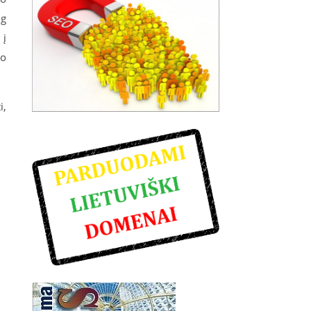
og
 į
io
i,