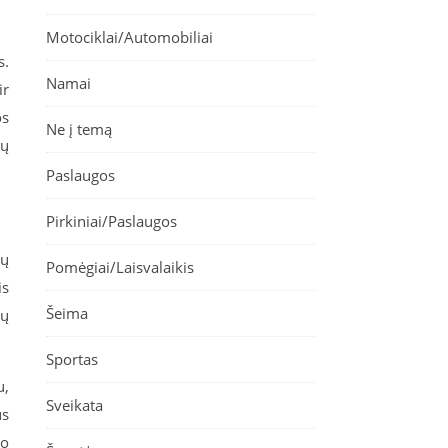
Motociklai/Automobiliai
s.
Namai
ir
os
Ne į temą
mų
Paslaugos
Pirkiniai/Paslaugos
nų
Pomėgiai/Laisvalaikis
is
Šeima
ių
Sportas
u,
Sveikata
us
mo