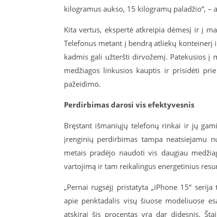
kilogramus aukso, 15 kilogramų paladžio“, – a
Kita vertus, ekspertė atkreipia dėmesį ir į 
Telefonus metant į bendrą atliekų konteinerį i
kadmis gali užteršti dirvožemį. Patekusios į
medžiagos linkusios kauptis ir prisidėti pri
pažeidimo.
Perdirbimas darosi vis efektyvesnis
Bręstant išmaniųjų telefonų rinkai ir jų ga
įrenginių perdirbimas tampa neatsiejamu nuo
metais pradėjo naudoti vis daugiau medžiag
vartojimą ir tam reikalingus energetinius resu
„Pernai rugsėjį pristatyta „iPhone 15“ serij
apie penktadalis visų šiuose modeliuose es
atskirai šis procentas yra dar didesnis. Šta