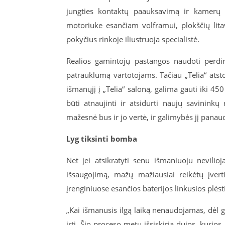
jungties kontaktų paauksavimą ir kamerų k
motoriuke esančiam volframui, plokščių lit
pokyčius rinkoje iliustruoja specialistė.
Realios gamintojų pastangos naudoti perdir
patrauklumą vartotojams. Tačiau „Telia“ ats
išmanųjį į „Telia“ saloną, galima gauti iki 45
būti atnaujinti ir atsidurti naujų savininkų
mažesnė bus ir jo vertė, ir galimybės jį panaud
Lyg tiksinti bomba
Net jei atsikratyti senu išmaniuoju nevili
išsaugojimą, mažų mažiausiai reikėtų įve
įrenginiuose esančios baterijos linkusios plėst
„Kai išmanusis ilgą laiką nenaudojamas, dėl g
irti. Šio proceso metu išsiskiria dujos, kurios