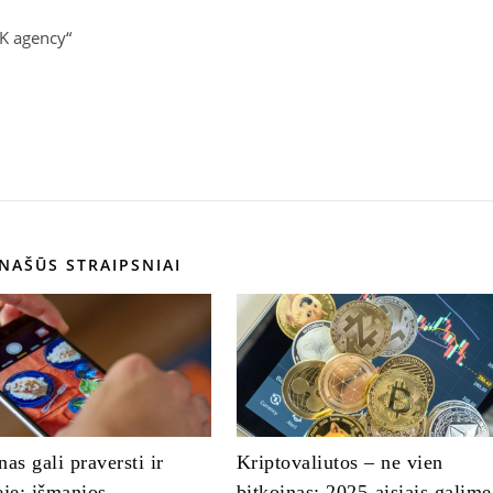
NK agency“
NAŠŪS STRAIPSNIAI
nas gali praversti ir
Kriptovaliutos – ne vien
ėje: išmanios
bitkoinas: 2025-aisiais galime