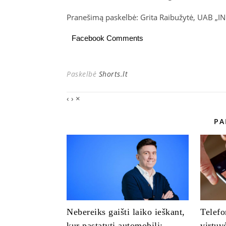
Pranešimą paskelbė: Grita Raibužytė, UAB „I
Facebook Comments
Paskelbė
Shorts.lt
‹
›
×
PA
Nebereiks gaišti laiko ieškant,
Telefo
kur pastatyti automobilį:
virtuv