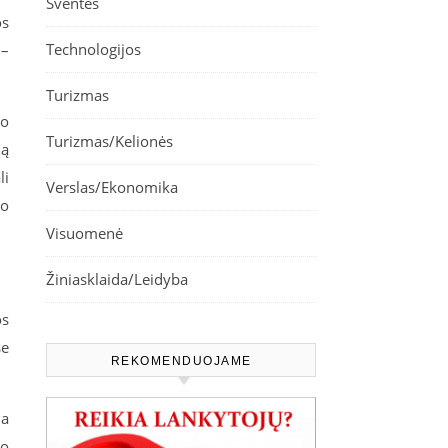
Šventės
os
Technologijos
 –
Turizmas
mo
Turizmas/Kelionės
ną
li
Verslas/Ekonomika
uo
Visuomenė
Žiniasklaida/Leidyba
os
se
REKOMENDUOJAME
da
no