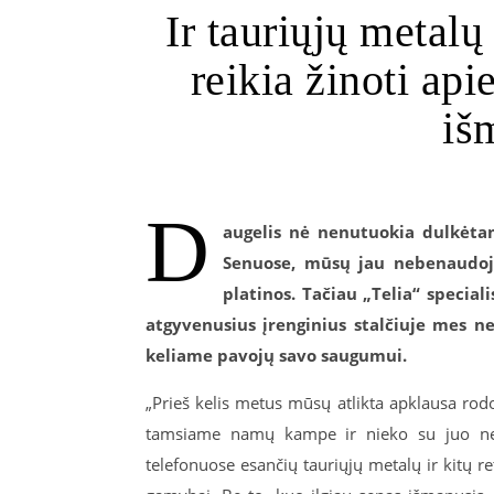
Ir tauriųjų metalų 
reikia žinoti api
iš
D
augelis nė nenutuokia dulkėta
Senuose, mūsų jau nebenaudoja
platinos. Tačiau „Telia“ special
atgyvenusius įrenginius stalčiuje mes ne
keliame pavojų savo saugumui.
„Prieš kelis metus mūsų atlikta apklausa rod
tamsiame namų kampe ir nieko su juo neda
telefonuose esančių tauriųjų metalų ir kitų 