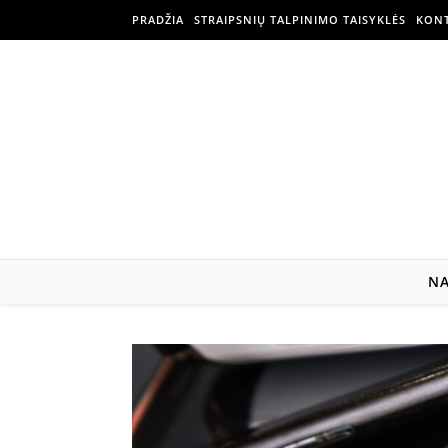
PRADŽIA
STRAIPSNIŲ TALPINIMO TAISYKLĖS
KONT
N