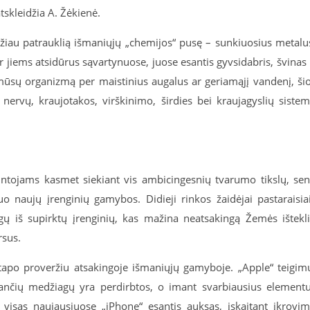
tskleidžia A. Žėkienė.
mažiau patrauklią išmaniųjų „chemijos“ pusę – sunkiuosius metalu
r jiems atsidūrus sąvartynuose, juose esantis gyvsidabris, švinas 
 mūsų organizmą per maistinius augalus ar geriamąjį vandenį, ši
e nervų, kraujotakos, virškinimo, širdies bei kraujagyslių siste
mintojams kasmet siekiant vis ambicingesnių tvarumo tikslų, se
 naujų įrenginių gamybos. Didieji rinkos žaidėjai pastaraisia
ų iš supirktų įrenginių, kas mažina neatsakingą Žemės ištekl
rsus.
a tapo proveržiu atsakingoje išmaniųjų gamyboje. „Apple“ teigim
ančių medžiagų yra perdirbtos, o imant svarbiausius element
i visas naujausiuose „iPhone“ esantis auksas, įskaitant įkrovi