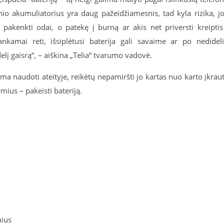
inio akumuliatorius yra daug pažeidžiamesnis, tad kyla rizika, j
li pakenkti odai, o patekę į burną ar akis net priversti kreiptis
nkamai reti, išsiplėtusi baterija gali savaime ar po nedidel
lį gaisrą“, – aiškina „Telia“ tvarumo vadovė.
ama naudoti ateityje, reikėtų nepamiršti jo kartas nuo karto įkraut
ius – pakeisti bateriją.
nius