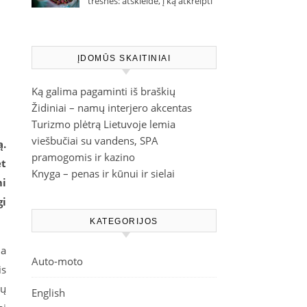
trešnes: atskleidė, į ką atkreipti
dėmesį parduotuvėje
ĮDOMŪS SKAITINIAI
Ką galima pagaminti iš braškių
Židiniai – namų interjero akcentas
Turizmo plėtrą Lietuvoje lemia
viešbučiai su vandens, SPA
ą.
pramogomis ir kazino
et
Knyga – penas ir kūnui ir sielai
mi
gi
KATEGORIJOS
da
Auto-moto
is
ių
English