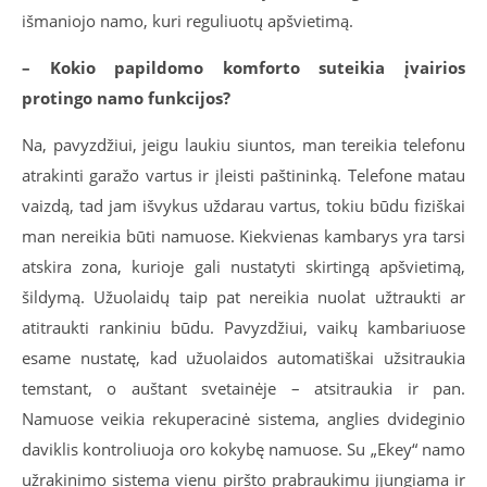
išmaniojo namo, kuri reguliuotų apšvietimą.
– Kokio papildomo komforto suteikia įvairios
protingo namo funkcijos?
Na, pavyzdžiui, jeigu laukiu siuntos, man tereikia telefonu
atrakinti garažo vartus ir įleisti paštininką. Telefone matau
vaizdą, tad jam išvykus uždarau vartus, tokiu būdu fiziškai
man nereikia būti namuose. Kiekvienas kambarys yra tarsi
atskira zona, kurioje gali nustatyti skirtingą apšvietimą,
šildymą. Užuolaidų taip pat nereikia nuolat užtraukti ar
atitraukti rankiniu būdu. Pavyzdžiui, vaikų kambariuose
esame nustatę, kad užuolaidos automatiškai užsitraukia
temstant, o auštant svetainėje – atsitraukia ir pan.
Namuose veikia rekuperacinė sistema, anglies dvideginio
daviklis kontroliuoja oro kokybę namuose. Su „Ekey“ namo
užrakinimo sistema vienu piršto prabraukimu įjungiama ir