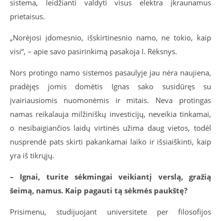
sistema, leidžianti valdyti visus elektra įkraunamus
prietaisus.
„Norėjosi įdomesnio, išskirtinesnio namo, ne tokio, kaip
visi“, – apie savo pasirinkimą pasakoja I. Rėksnys.
Nors protingo namo sistemos pasaulyje jau nėra naujiena,
pradėjęs jomis domėtis Ignas sako susidūręs su
įvairiausiomis nuomonėmis ir mitais. Neva protingas
namas reikalauja milžiniškų investicijų, neveikia tinkamai,
o nesibaigiančios laidų virtinės užima daug vietos, todėl
nusprendė pats skirti pakankamai laiko ir išsiaiškinti, kaip
yra iš tikrųjų.
– Ignai, turite sėkmingai veikiantį verslą, gražią
šeimą, namus. Kaip pagauti tą sėkmės paukštę?
Prisimenu, studijuojant universitete per filosofijos