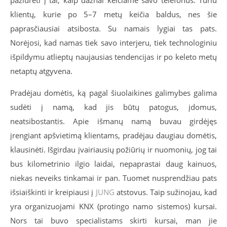
pažiūrėti į tai, kaip dažnai keičiame savo telefonus. Turiu
klientų, kurie po 5–7 metų keičia baldus, nes šie
paprasčiausiai atsibosta. Su namais lygiai tas pats.
Norėjosi, kad namas tiek savo interjeru, tiek technologiniu
išpildymu atlieptų naujausias tendencijas ir po keleto metų
netaptų atgyvena.
Pradėjau domėtis, ką pagal šiuolaikines galimybes galima
sudėti į namą, kad jis būtų patogus, įdomus,
neatsibostantis. Apie išmanų namą buvau girdėjęs
įrengiant apšvietimą klientams, pradėjau daugiau domėtis,
klausinėti. Išgirdau įvairiausių požiūrių ir nuomonių, jog tai
bus kilometrinio ilgio laidai, nepaprastai daug kainuos,
niekas neveiks tinkamai ir pan. Tuomet nusprendžiau pats
išsiaiškinti ir kreipiausi į
JUNG
atstovus. Taip sužinojau, kad
yra organizuojami KNX (protingo namo sistemos) kursai.
Nors tai buvo specialistams skirti kursai, man jie