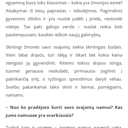
egzaminą buvo toks klausimas – kokia yra žmonijos esmė?
Atsakymas iš tiesų paprastas – tobulėjimas. Pagrindinis
gyvenimo iššūkis ir yra nuolat judėti į priekį, nestovėti
vietoje. Tas pats galioja versle – nuolat reikia būti
pasitempusiam, kasdien ieškoti naujų galimybių.
Skirtingi žmonės savo svajonių siekia skirtingais būdais.
Vieni labai drąsūs, turi idėją ir iškart bet kokia kaina
stengiasi ją įgyvendinti. Kitiems tokios drąsos stinga,
tuomet geriausia neskubėti, pirmiausia įsigilinti į
patinkančią sritį, o ryžtingus sprendimus daryti vėliau.
Svarbu pakankamai laiko skirti ir šeimai, pomėgiams,
namams.
– Nuo ko pradėjote kurti savo svajonių namus? Kas
jums namuose yra svarbiausia?
Turbūt kaip ir visiems – norėjosi namus paversti vieta,