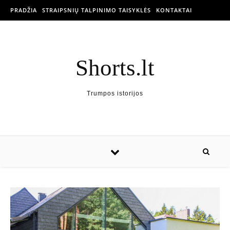
PRADŽIA
STRAIPSNIŲ TALPINIMO TAISYKLĖS
KONTAKTAI
Shorts.lt
Trumpos istorijos