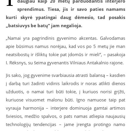
daugiau kaip 20 metų parduodantis interjero
sprendimus. Tiesa, jis ir savo paties namams
kurti skyrė ypatingai daug dėmesio, tad posakis
„batsiuvys be batų“ jam negalioja.
„Namai yra pagrindinis gyvenimo akcentas. Galvodamas
apie būsimus namus norėjau, kad vos po 5 metų jie man
neatsibostų ir išliktų tokie pat įdomūs ir mieli“, – pasakoja
I. Rėksnys, su šeima gyvenantis Vilniaus Antakalnio rajone.
Jis sako, jog gyvenime svarbiausia atrasti balansą – kasdien
į darbą turi žadinti vidinis laikrodis ir noras atlikti dienos
užduotis, o namai turi būti tokie, į kuriuos norisi grįžti,
kuriuose visuomet malonu būti. Igno namuose taip pat
vyrauja harmonija – interjere dominuoja gamtai artimos
šviesios, medžio spalvos, o pats namas atliepia naujausių
technologijų tendencijas – jame įrengta protingo namo