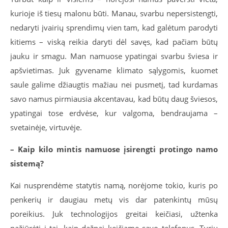
kurioje iš tiesų malonu būti. Manau, svarbu nepersistengti,
nedaryti įvairių sprendimų vien tam, kad galėtum parodyti
kitiems – viską reikia daryti dėl savęs, kad pačiam būtų
jauku ir smagu. Man namuose ypatingai svarbu šviesa ir
apšvietimas. Juk gyvename klimato sąlygomis, kuomet
saule galime džiaugtis mažiau nei pusmetį, tad kurdamas
savo namus pirmiausia akcentavau, kad būtų daug šviesos,
ypatingai tose erdvėse, kur valgoma, bendraujama –
svetainėje, virtuvėje.
– Kaip kilo mintis namuose įsirengti protingo namo
sistemą?
Kai nusprendėme statytis namą, norėjome tokio, kuris po
penkerių ir daugiau metų vis dar patenkintų mūsų
poreikius. Juk technologijos greitai keičiasi, užtenka