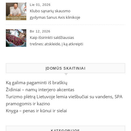
Lie 01, 2026
Klubo sąnarių skausmo
gydymas Sanus Axis klinikoje
Bir 12, 2026
Kaip išsirinkti saldžiausias
trešnes: atskleidė, į ką atkreipti
dėmesį parduotuvėje
ĮDOMŪS SKAITINIAI
Ką galima pagaminti iš braškių
Židiniai – namų interjero akcentas
Turizmo plėtrą Lietuvoje lemia viešbučiai su vandens, SPA
pramogomis ir kazino
Knyga – penas ir kūnui ir sielai
KATEGORIJOS