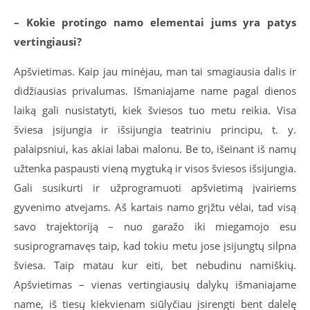
– Kokie protingo namo elementai jums yra patys
vertingiausi?
Apšvietimas. Kaip jau minėjau, man tai smagiausia dalis ir
didžiausias privalumas. Išmaniajame name pagal dienos
laiką gali nusistatyti, kiek šviesos tuo metu reikia. Visa
šviesa įsijungia ir išsijungia teatriniu principu, t. y.
palaipsniui, kas akiai labai malonu. Be to, išeinant iš namų
užtenka paspausti vieną mygtuką ir visos šviesos išsijungia.
Gali susikurti ir užprogramuoti apšvietimą įvairiems
gyvenimo atvejams. Aš kartais namo grįžtu vėlai, tad visą
savo trajektoriją – nuo garažo iki miegamojo esu
susiprogramavęs taip, kad tokiu metu jose įsijungtų silpna
šviesa. Taip matau kur eiti, bet nebudinu namiškių.
Apšvietimas – vienas vertingiausių dalykų išmaniajame
name, iš tiesų kiekvienam siūlyčiau įsirengti bent dalelę