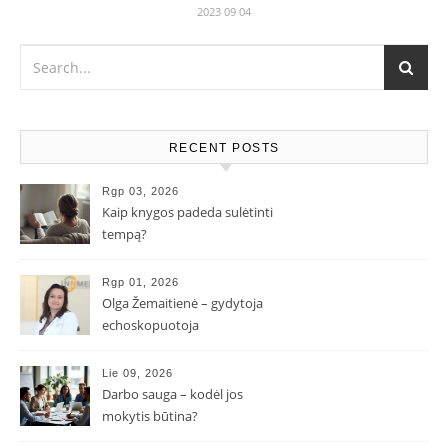
2023 09 04
RECENT POSTS
Rgp 03, 2026
Kaip knygos padeda sulėtinti
tempą?
Rgp 01, 2026
Olga Žemaitienė – gydytoja
echoskopuotoja
Lie 09, 2026
Darbo sauga – kodėl jos
mokytis būtina?