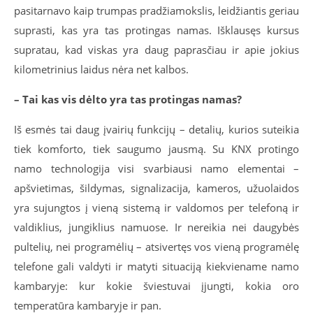
pasitarnavo kaip trumpas pradžiamokslis, leidžiantis geriau
suprasti, kas yra tas protingas namas. Išklausęs kursus
supratau, kad viskas yra daug paprasčiau ir apie jokius
kilometrinius laidus nėra net kalbos.
– Tai kas vis dėlto yra tas protingas namas?
Iš esmės tai daug įvairių funkcijų – detalių, kurios suteikia
tiek komforto, tiek saugumo jausmą. Su KNX protingo
namo technologija visi svarbiausi namo elementai –
apšvietimas, šildymas, signalizacija, kameros, užuolaidos
yra sujungtos į vieną sistemą ir valdomos per telefoną ir
valdiklius, jungiklius namuose. Ir nereikia nei daugybės
pultelių, nei programėlių – atsivertęs vos vieną programėlę
telefone gali valdyti ir matyti situaciją kiekviename namo
kambaryje: kur kokie šviestuvai įjungti, kokia oro
temperatūra kambaryje ir pan.