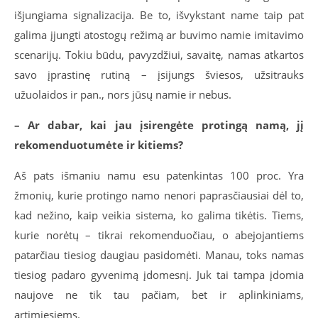
išjungiama signalizacija. Be to, išvykstant name taip pat
galima įjungti atostogų režimą ar buvimo namie imitavimo
scenarijų. Tokiu būdu, pavyzdžiui, savaitę, namas atkartos
savo įprastinę rutiną – įsijungs šviesos, užsitrauks
užuolaidos ir pan., nors jūsų namie ir nebus.
– Ar dabar, kai jau įsirengėte protingą namą, jį
rekomenduotumėte ir kitiems?
Aš pats išmaniu namu esu patenkintas 100 proc. Yra
žmonių, kurie protingo namo nenori paprasčiausiai dėl to,
kad nežino, kaip veikia sistema, ko galima tikėtis. Tiems,
kurie norėtų – tikrai rekomenduočiau, o abejojantiems
patarčiau tiesiog daugiau pasidomėti. Manau, toks namas
tiesiog padaro gyvenimą įdomesnį. Juk tai tampa įdomia
naujove ne tik tau pačiam, bet ir aplinkiniams,
artimiesiems.