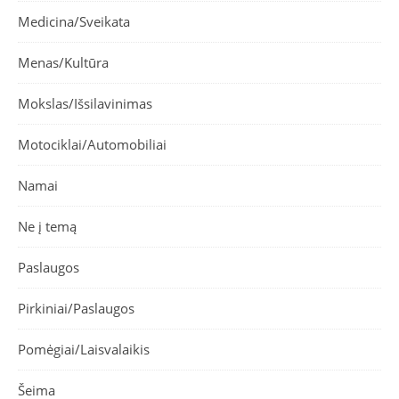
Medicina/Sveikata
Menas/Kultūra
Mokslas/Išsilavinimas
Motociklai/Automobiliai
Namai
Ne į temą
Paslaugos
Pirkiniai/Paslaugos
Pomėgiai/Laisvalaikis
Šeima