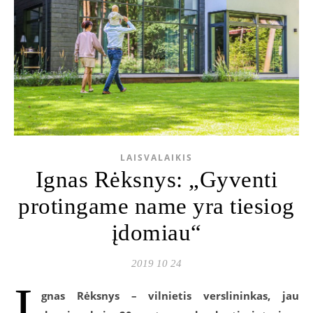
LAISVALAIKIS
Ignas Rėksnys: „Gyventi
protingame name yra tiesiog
įdomiau“
2019 10 24
I
gnas Rėksnys – vilnietis verslininkas, jau