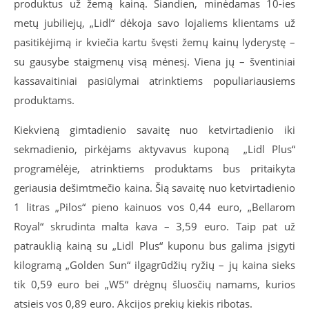
produktus už žemą kainą. Šiandien, minėdamas 10-ies
metų jubiliejų, „Lidl“ dėkoja savo lojaliems klientams už
pasitikėjimą ir kviečia kartu švęsti žemų kainų lyderystę –
su gausybe staigmenų visą mėnesį. Viena jų – šventiniai
kassavaitiniai pasiūlymai atrinktiems populiariausiems
produktams.
Kiekvieną gimtadienio savaitę nuo ketvirtadienio iki
sekmadienio, pirkėjams
aktyvavus kuponą
„Lidl Plus“
programėlėje, atrinktiems produktams bus pritaikyta
geriausia dešimtmečio kaina. Šią savaitę nuo ketvirtadienio
1 litras „Pilos“ pieno kainuos vos 0,44 euro, „Bellarom
Royal“ skrudinta malta kava – 3,59 euro. Taip pat už
patrauklią kainą su „Lidl Plus“ kuponu bus galima įsigyti
kilogramą „Golden Sun“ ilgagrūdžių ryžių – jų kaina sieks
tik 0,59 euro bei „W5“ drėgnų šluosčių namams, kurios
atsieis vos 0,89 euro. Akcijos prekių kiekis ribotas.