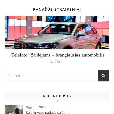
PANAŠŪS STRAIPSNIAI
„Teleloto“ žaidėjams – brangiausias automobilis
2019 03 01
RECENT POSTS
Rgp 03, 2026
Kaip knygos padeda sulėtinti