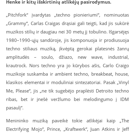
Henke ir kitų išskirtinių atlikėjų pasirodymus.
„Pitchfork“ įvardytas „techno pionieriumi“, nominuotas
„Grammy“, Carlas Craigas drąsiai gali teigti, kad jis sukūrė
muzikos stilių ir daugiau nei 30 metų jį tobulino. Išgarsėjęs
1980–1990-ųjų sandūroje, jis komponuoja ir prodiusuoja
techno stiliaus muziką, įkvėptą gerokai platesnės žanrų
amplitudės – soulo, džiazo, new wave, industrial,
krautrock. Nors techno yra jo kūrybos ašis, Carlo Craigo
muzikoje suskamba ir ambient techno, breakbeat, house,
klasikos elementai ir moduliniai sintezatoriai. Pasak „Vinyl
Me, Please“, jis „ne tik sugebėjo praplėsti Detroito techno
ribas, bet ir įnešė veržlumo bei melodingumo į IDM
pasaulį“.
Menininko muziką paveikė tokie atlikėjai kaip „The
Electrifying Mojo“, Prince, „Kraftwerk“, Juan Atkins ir Jeff