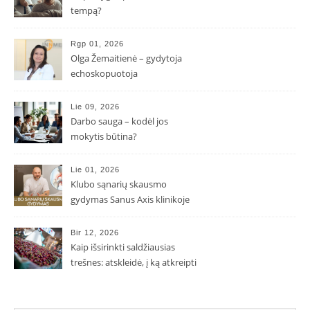
tempą?
Rgp 01, 2026
Olga Žemaitienė – gydytoja
echoskopuotoja
Lie 09, 2026
Darbo sauga – kodėl jos
mokytis būtina?
Lie 01, 2026
Klubo sąnarių skausmo
gydymas Sanus Axis klinikoje
Bir 12, 2026
Kaip išsirinkti saldžiausias
trešnes: atskleidė, į ką atkreipti
dėmesį parduotuvėje