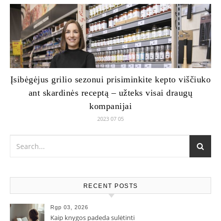
Įsibėgėjus grilio sezonui prisiminkite kepto viščiuko
ant skardinės receptą – užteks visai draugų
kompanijai
2023 07 05
RECENT POSTS
Rgp 03, 2026
Kaip knygos padeda sulėtinti