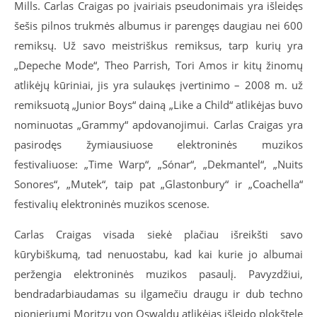
Mills. Carlas Craigas po įvairiais pseudonimais yra išleidęs
šešis pilnos trukmės albumus ir parengęs daugiau nei 600
remiksų. Už savo meistriškus remiksus, tarp kurių yra
„Depeche Mode“, Theo Parrish, Tori Amos ir kitų žinomų
atlikėjų kūriniai, jis yra sulaukęs įvertinimo – 2008 m. už
remiksuotą „Junior Boys“ dainą „Like a Child“ atlikėjas buvo
nominuotas „Grammy“ apdovanojimui. Carlas Craigas yra
pasirodęs žymiausiuose elektroninės muzikos
festivaliuose: „Time Warp“, „Sónar“, „Dekmantel“, „Nuits
Sonores“, „Mutek“, taip pat „Glastonbury“ ir „Coachella“
festivalių elektroninės muzikos scenose.
Carlas Craigas visada siekė plačiau išreikšti savo
kūrybiškumą, tad nenuostabu, kad kai kurie jo albumai
peržengia elektroninės muzikos pasaulį. Pavyzdžiui,
bendradarbiaudamas su ilgamečiu draugu ir dub techno
pionieriumi Moritzu von Oswaldu atlikėjas išleido plokštelę