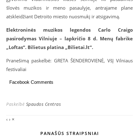
šlovės muzikos ir meno pasaulyje, antrajame plane
atskleidžiant Detroito miesto nuosmukį ir atsigavimą.
Elektroninės muzikos legendos Carlo Craigo
pasirodymas Vilniuje – lapkričio 8 d. Menų fabrike
„Loftas“. Bilietus platina „Bilietai.lt“.
Pranešimą paskelbė: GRETA ŠENDEROVIENĖ, VšĮ Vilniaus
festivaliai
Facebook Comments
Paskelbė
Spaudos Centras
‹
›
×
PANAŠŪS STRAIPSNIAI