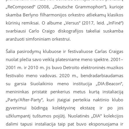
„ReComposed“ (2008, „Deutsche Grammophon“), kurioje
skamba Berlyno filharmonijos orkestro atliekamų klasikos
kūrinių remiksai. O albume „Versus“ (2017, leid. „InFiné“)
svarbiausi Carlo Craigo diskografijos takeliai suskamba
aranžuoti simfoniniam orkestrui.
Šalia pasirodymų klubuose ir festivaliuose Carlas Craigas
nuolat plečia savo veiklą platesniame meno spektre. 2001–
2001 m. ir 2010 m. jis buvo Detroito elektroninės muzikos
festivalio meno vadovas. 2020 m., bendradarbiaudamas
su garsia šiuolaikinio meno institucija „DIA:Beacon“,
menininkas pristatė penkerius metus kurtą instaliaciją
„Party/After-Party“,
kuri įtaigiai perteikia naktinio klubo
gyvenimui būdingą kolektyvinę ekstazę ir po jos
užklumpantį tuštumos pojūtį. Nuolatinės „DIA“ kolekcijos
dalimi tapusi instaliacija taip pat buvo eksponuojama ir