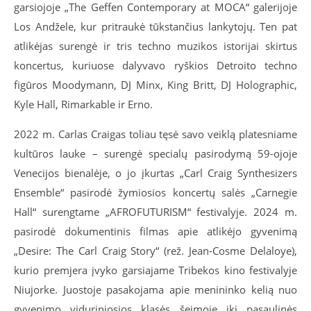
garsiojoje „The Geffen Contemporary at MOCA“ galerijoje
Los Andžele, kur pritraukė tūkstančius lankytojų. Ten pat
atlikėjas surengė ir tris techno muzikos istorijai skirtus
koncertus, kuriuose dalyvavo ryškios Detroito techno
figūros Moodymann, DJ Minx, King Britt, DJ Holographic,
Kyle Hall, Rimarkable ir Erno.
2022 m. Carlas Craigas toliau tęsė savo veiklą platesniame
kultūros lauke – surengė specialų pasirodymą 59-ojoje
Venecijos bienalėje, o jo įkurtas „Carl Craig Synthesizers
Ensemble“ pasirodė žymiosios koncertų salės „Carnegie
Hall“ surengtame „AFROFUTURISM“ festivalyje. 2024 m.
pasirodė dokumentinis filmas apie atlikėjo gyvenimą
„Desire: The Carl Craig Story“ (rež. Jean-Cosme Delaloye),
kurio premjera įvyko garsiajame Tribekos kino festivalyje
Niujorke. Juostoje pasakojama apie menininko kelią nuo
gyvenimo viduriniosios klasės šeimoje iki pasaulinės