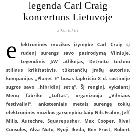
legenda Carl Craig
koncertuos Lietuvoje
2025 08 01
e
lektroninės muzikos įžymybė Carl Craig šį
rudenį surengs savo pasirodymą Vilniuje.
Legendinis JAV atlikėjas, Detroito techno
stiliaus krikštatėvis, tūkstančių įrašų autorius,
kompanijos „Planet E“ bosas lapkričio 8 d. sostinėje
sugros savo
„hibridinį set‘ą“. Šį renginį, vyksiantį
Menų fabrike „Loftas“, organizuoja „Vilniaus
festivaliai“, ankstesniais metais surengę tokių
elektroninės muzikos garsenybių kaip Nils Frahm, Jeff
Mills, Autechre, Squarepusher, Max Cooper, Rival
Consoles, Alva Noto, Ryoji Ikeda, Ben Frost, Robert