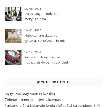
Lie 09, 2026
Darbo sauga – kodėl jos
mokytis būtina?
Lie 01, 2026
Klubo sąnarių skausmo
gydymas Sanus Axis klinikoje
Bir 12, 2026
Kaip išsirinkti saldžiausias
trešnes: atskleidė, į ką atkreipti
dėmesį parduotuvėje
ĮDOMŪS SKAITINIAI
Ką galima pagaminti iš braškių
Židiniai – namų interjero akcentas
Turizmo plėtrą Lietuvoje lemia viešbučiai su vandens, SPA