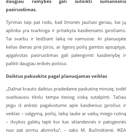
daugiau ramybės gali suteikti sumanesnis
pasiruošimas.
Tyrimas taip pat rodo, kad žmonės jaučiasi geriau, kai jų
aplinka yra tvarkinga ir pritaikyta kasdieniams įpročiams.
Tai svarbu ir leidžiant laiką ne namuose. Ar planuojate
kelias dienas prie jūros, ar ilgesnį poilsį gamtos apsuptyje,
apgalvotas pasiruošimas gali palengvinti kasdienybę ir
palikti daugiau erdvės poilsiui.
Daiktus pakuokite pagal planuojamas veiklas
„Dažnai krautis daiktus pradedame paskutinę minutę, todėl
svarbiausiu tikslu tampa tiesiog viską sutalpinti. Tačiau
jeigu iš anksto pagalvotume apie kasdienius įpročius ir
veiklas – valgymą, poilsį, laiką lauke ar vaikų miego rutiną
– išvykos galėtų tapti kur kas sklandesnės ir patogesnės
nuo pat pirmų akimirkų“, – sako M. Bučinskienė, IKEA