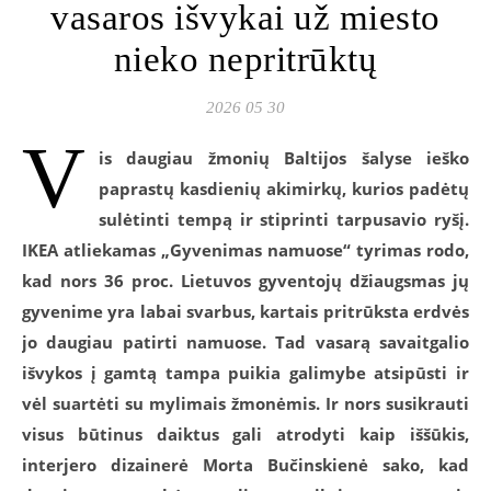
vasaros išvykai už miesto
nieko nepritrūktų
2026 05 30
V
is daugiau žmonių Baltijos šalyse ieško
paprastų kasdienių akimirkų, kurios padėtų
sulėtinti tempą ir stiprinti tarpusavio ryšį.
IKEA atliekamas „Gyvenimas namuose“ tyrimas rodo,
kad nors 36 proc. Lietuvos gyventojų džiaugsmas jų
gyvenime yra labai svarbus, kartais pritrūksta erdvės
jo daugiau patirti namuose. Tad vasarą savaitgalio
išvykos į gamtą tampa puikia galimybe atsipūsti ir
vėl suartėti su mylimais žmonėmis. Ir nors susikrauti
visus būtinus daiktus gali atrodyti kaip iššūkis,
interjero dizainerė Morta Bučinskienė sako, kad