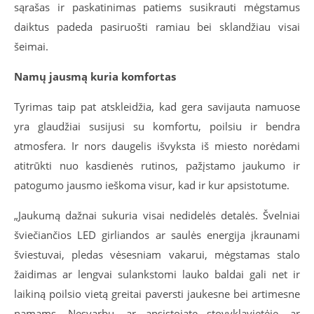
sąrašas ir paskatinimas patiems susikrauti mėgstamus
daiktus padeda pasiruošti ramiau bei sklandžiau visai
šeimai.
Namų jausmą kuria komfortas
Tyrimas taip pat atskleidžia, kad gera savijauta namuose
yra glaudžiai susijusi su komfortu, poilsiu ir bendra
atmosfera. Ir nors daugelis išvyksta iš miesto norėdami
atitrūkti nuo kasdienės rutinos, pažįstamo jaukumo ir
patogumo jausmo ieškoma visur, kad ir kur apsistotume.
„Jaukumą dažnai sukuria visai nedidelės detalės. Švelniai
šviečiančios LED girliandos ar saulės energija įkraunami
šviestuvai, pledas vėsesniam vakarui, mėgstamas stalo
žaidimas ar lengvai sulankstomi lauko baldai gali net ir
laikiną poilsio vietą greitai paversti jaukesne bei artimesne
namams. Nesvarbu, ar apsistojate stovyklavietėje, ar