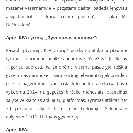
mažame vasarnamyje – pažįstami daiktai padeda lengviau
atsipalaiduoti ir kuria namų jausmą“, – sako M.
Bučinskienė.
Apie IKEA tyrimą „Gyvenimas namuose“:
Pasaulinį tyrimą „IKEA Group“ užsakymu atliko tarptautinė
tyrimų ir duomenų analizės bendrovė „YouGov“. Jo tikslas
– geriau suprasti, ką žmonėms visame pasaulyje reiškia
gyvenimas namuose ir kaip skirtingi elementai gali prisidėti
prie jo pagerinimo. Naujausia internetinė apklausa buvo
vykdoma 2024 m. gegužės–birželio mėnesiais, pasitelkus
šalyse veikiančias apklausų platformas. Tyrimas atliktas net
39 pasaulio šalyse, tarp jų ir Lietuvoje. Apklausoje
dalyvavo 1 011 Lietuvos gyventojų.
Apie IKEA: