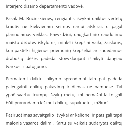
Interjero dizaino departamento vadovė.
Pasak M. Bučinskienės, rengiantis išvykai daiktus vertėtų
krautis ne kiekvienam šeimos nariui atskirai, o pagal
planuojamas veiklas. Pavyzdžiui, daugkartinio naudojimo
maisto dėžutės iškyloms, minkšti krepšiai vaikų žaislams,
kompaktiški higienos priemonių krepšeliai ar sudedamos
drabužių dėžės padeda stovyklaujant išlaikyti daugiau
tvarkos ir patogumo.
Permatomi daiktų laikymo sprendimai taip pat padeda
palengvinti daiktų pakavimą ir dienas ne namuose. Tai
ypač svarbu trumpų išvykų metu, kai nemažai laiko gali
būti prarandama ieškant daiktų, supakuotų „kažkur“.
Pasiruošimas savaitgalio išvykai ar kelionei ir pats gali tapti
malonia vasaros dalimi. Kartu su vaikais sudarytas daiktų