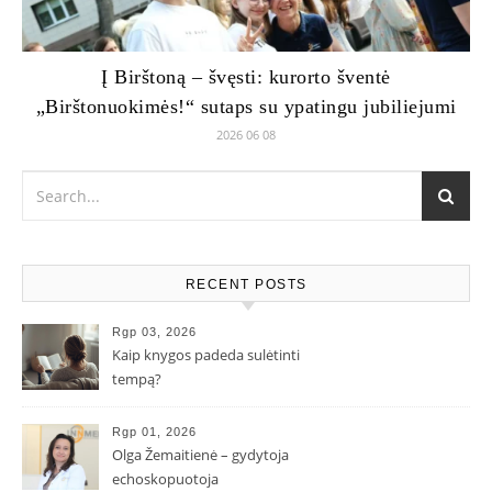
Į Birštoną – švęsti: kurorto šventė
„Birštonuokimės!“ sutaps su ypatingu jubiliejumi
2026 06 08
RECENT POSTS
Rgp 03, 2026
Kaip knygos padeda sulėtinti
tempą?
Rgp 01, 2026
Olga Žemaitienė – gydytoja
echoskopuotoja