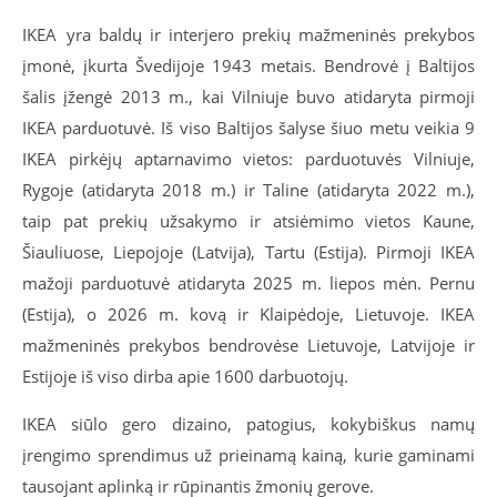
IKEA yra baldų ir interjero prekių mažmeninės prekybos
įmonė, įkurta Švedijoje 1943 metais. Bendrovė į Baltijos
šalis įžengė 2013 m., kai Vilniuje buvo atidaryta pirmoji
IKEA parduotuvė. Iš viso Baltijos šalyse šiuo metu veikia 9
IKEA pirkėjų aptarnavimo vietos: parduotuvės Vilniuje,
Rygoje (atidaryta 2018 m.) ir Taline (atidaryta 2022 m.),
taip pat prekių užsakymo ir atsiėmimo vietos Kaune,
Šiauliuose, Liepojoje (Latvija), Tartu (Estija). Pirmoji IKEA
mažoji parduotuvė atidaryta 2025 m. liepos mėn. Pernu
(Estija), o 2026 m. kovą ir Klaipėdoje, Lietuvoje. IKEA
mažmeninės prekybos bendrovėse Lietuvoje, Latvijoje ir
Estijoje iš viso dirba apie 1600 darbuotojų.
IKEA siūlo gero dizaino, patogius, kokybiškus namų
įrengimo sprendimus už prieinamą kainą, kurie gaminami
tausojant aplinką ir rūpinantis žmonių gerove.