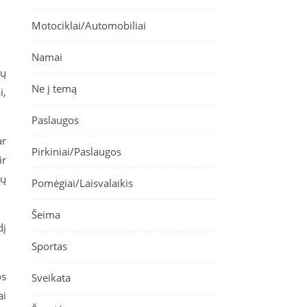
Motociklai/Automobiliai
Namai
nų
Ne į temą
i,
Paslaugos
ar
Pirkiniai/Paslaugos
ir
sų
Pomėgiai/Laisvalaikis
Šeima
dį
Sportas
os
Sveikata
ai