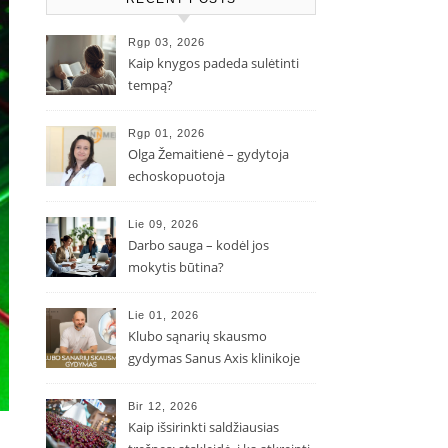
Rgp 03, 2026
Kaip knygos padeda sulėtinti
tempą?
Rgp 01, 2026
Olga Žemaitienė – gydytoja
echoskopuotoja
Lie 09, 2026
Darbo sauga – kodėl jos
mokytis būtina?
Lie 01, 2026
Klubo sąnarių skausmo
gydymas Sanus Axis klinikoje
Bir 12, 2026
Kaip išsirinkti saldžiausias