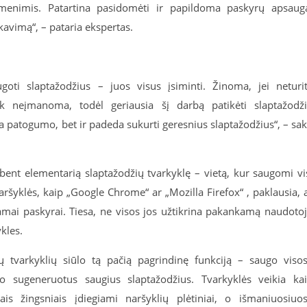
omenimis. Patartina pasidomėti ir papildoma paskyrų apsaug
kavimą“, – pataria ekspertas.
oti slaptažodžius – juos visus įsiminti. Žinoma, jei neturi
ik neįmanoma, todėl geriausia šį darbą patikėti slaptažodž
ia patogumo, bet ir padeda sukurti geresnius slaptažodžius“, – sa
bent elementarią slaptažodžių tvarkyklę – vietą, kur saugomi vi
aršyklės, kaip „Google Chrome“ ar „Mozilla Firefox“ , paklausia, 
iamai paskyrai. Tiesa, ne visos jos užtikrina pakankamą naudoto
kles.
tvarkyklių siūlo tą pačią pagrindinę funkciją – saugo viso
lo sugeneruotus saugius slaptažodžius. Tvarkyklės veikia ka
is žingsniais įdiegiami naršyklių plėtiniai, o išmaniuosiuo