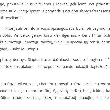
a, pakliuvusi nusikaltėliams į rankas, gali lemti net prarast
as siūlo vietoje įprastų slaptažodžių naudoti slaptas frazes (ang
įsibrovėliams.
 kitos jautrios informacijos apsaugos, svarbu žinoti pagrindin
imbolių. Vis dėlto, geriau kurti kiek ilgesnius – bent 14 simbol
tiktinį didžiųjų ir mažųjų raidžių, skaičių ir specialiųjų ženklų derin
giau“, – sako M. Užupis.
ą frazę, derinys. Slaptas frazes dažniausiai sudaro daugiau nei 
resni tokioms atakoms, kai užpuolikai bando nulaužti slaptažodži
ptą frazę reikėtų vengti bendrinių posakių, frazių ar dainų žodži
 naudoti daugiau beprasmiškų, išgalvotų žodžių, bet įsitikinti, k
būtina naudoti skirtingą frazę ir slaptažodį atnaujinti kas kel