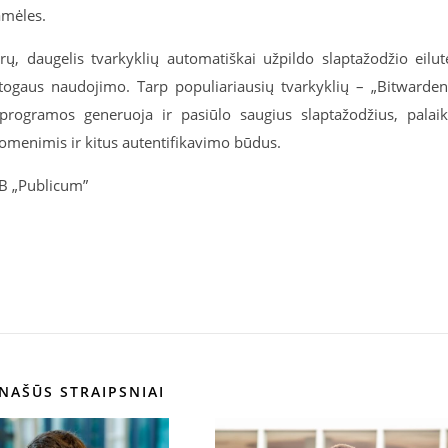
amėles.
yrų, daugelis tvarkyklių automatiškai užpildo slaptažodžio eilut
atogaus naudojimo. Tarp populiariausių tvarkyklių – „Bitwarden
programos generuoja ir pasiūlo saugius slaptažodžius, palai
uomenimis ir kitus autentifikavimo būdus.
AB „Publicum”
NAŠŪS STRAIPSNIAI