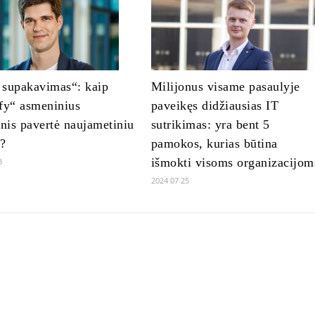
 supakavimas“: kaip
Milijonus visame pasaulyje
fy“ asmeninius
paveikęs didžiausias IT
is pavertė naujametiniu
sutrikimas: yra bent 5
u?
pamokos, kurias būtina
išmokti visoms organizacijom
3
2024 07 25