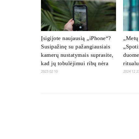
Įsigijote naujausią „iPhone“?
„Metų
Susipažinę su pažangiausiais
„Spoti
kamerų nustatymais suprasite,
duomen
kad jų tobulėjimui ribų nėra
ritual
2023 02 10
2024 12 2