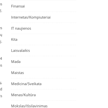
us
Finansai
l.
Internetas/Kompiuteriai
es
IT naujienos
ių
Kita
į.
Laisvalaikis
14
Mada
us
Maistas
ų,
Medicina/Sveikata
ad
Menas/Kultūra
is
Mokslas/Išsilavinimas