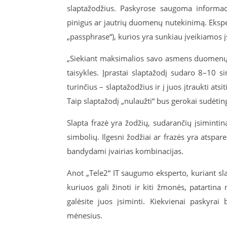
slaptažodžius. Paskyrose saugoma informacij
pinigus ar jautrių duomenų nutekinimą. Ekspert
„passphrase“), kurios yra sunkiau įveikiamos 
„Siekiant maksimalios savo asmens duomenų ir
taisykles. Įprastai slaptažodį sudaro 8–10 s
turinčius – slaptažodžius ir į juos įtraukti atsi
Taip slaptažodį „nulaužti“ bus gerokai sudėtin
Slapta frazė yra žodžių, sudarančių įsimintin
simbolių. Ilgesni žodžiai ar frazės yra atspa
bandydami įvairias kombinacijas.
Anot „Tele2“ IT saugumo eksperto, kuriant sla
kuriuos gali žinoti ir kiti žmonės, patartina
galėsite juos įsiminti. Kiekvienai paskyrai 
mėnesius.