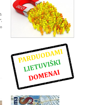
ę,
“,
ko