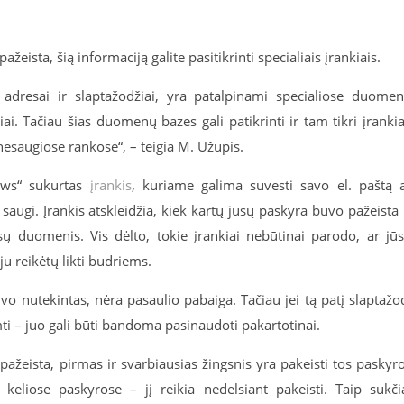
ažeista, šią informaciją galite pasitikrinti specialiais įrankiais.
 adresai ir slaptažodžiai, yra patalpinami specialiose duome
liai. Tačiau šias duomenų bazes gali patikrinti ir tam tikri įrankia
nesaugiose rankose“, – teigia M. Užupis.
ews“ sukurtas
įrankis
, kuriame galima suvesti savo el. paštą 
 saugi. Įrankis atskleidžia, kiek kartų jūsų paskyra buvo pažeista 
sų duomenis. Vis dėlto, tokie įrankiai nebūtinai parodo, ar jū
u reikėtų likti budriems.
vo nutekintas, nėra pasaulio pabaiga. Tačiau jei tą patį slaptažo
ti – juo gali būti bandoma pasinaudoti pakartotinai.
ažeista, pirmas ir svarbiausias žingsnis yra pakeisti tos paskyr
 keliose paskyrose – jį reikia nedelsiant pakeisti. Taip sukči