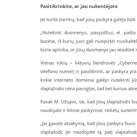
Pasitikrinkite, ar jau nukentėjote
Jei turite įtarimų, kad jūsų paskyra galėjo būti p
„Nutekinti duomenys, pavyzdžiui, el. pašto
bazėse, iš kurių juos gali nusipirkti nusikaltė
kurie aptinka, ar jūsų duomenys jau atsidūrė 
Vienas tokių – lietuvių bendrovės „Cybern
telefono numerį ir pasitikrinti, ar paskyra yra
kokie interneto domenai galėjo nutekinti jū
slaptažodis nėra pavogtas, tad bet kuriuo atvej
Pasak M. Užupio, tai, kad jūsų slaptažodis bu
naudojate ir kitose paskyrose, reikėtų sunerim
„Jei gavote atsakymą, kad jūsų paskyra buvo p
slaptažodį. Jei naudojote tą patį slaptažodį