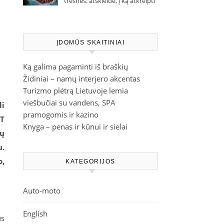
trešnes: atskleidė, į ką atkreipti
dėmesį parduotuvėje
ĮDOMŪS SKAITINIAI
Ką galima pagaminti iš braškių
Židiniai – namų interjero akcentas
Turizmo plėtrą Lietuvoje lemia
viešbučiai su vandens, SPA
li
pramogomis ir kazino
IT
Knyga – penas ir kūnui ir sielai
ių
u.
o,
KATEGORIJOS
Auto-moto
English
us