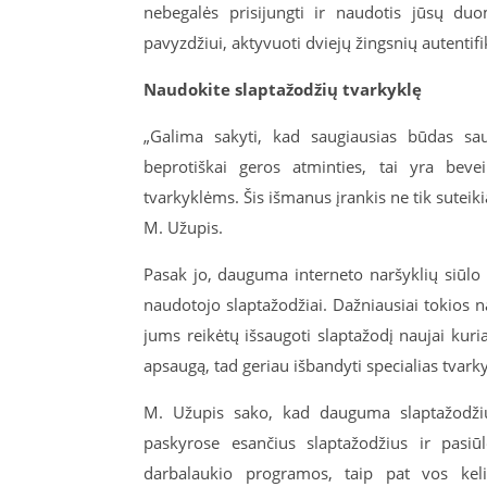
nebegalės prisijungti ir naudotis jūsų du
pavyzdžiui, aktyvuoti dviejų žingsnių autentifi
Naudokite slaptažodžių tvarkyklę
„Galima sakyti, kad saugiausias būdas saug
beprotiškai geros atminties, tai yra beve
tvarkyklėms. Šis išmanus įrankis ne tik suteik
M. Užupis.
Pasak jo, dauguma interneto naršyklių siūlo 
naudotojo slaptažodžiai. Dažniausiai tokios n
jums reikėtų išsaugoti slaptažodį naujai kur
apsaugą, tad geriau išbandyti specialias tvarky
M. Užupis sako, kad dauguma slaptažodžių 
paskyrose esančius slaptažodžius ir pasiū
darbalaukio programos, taip pat vos kelia