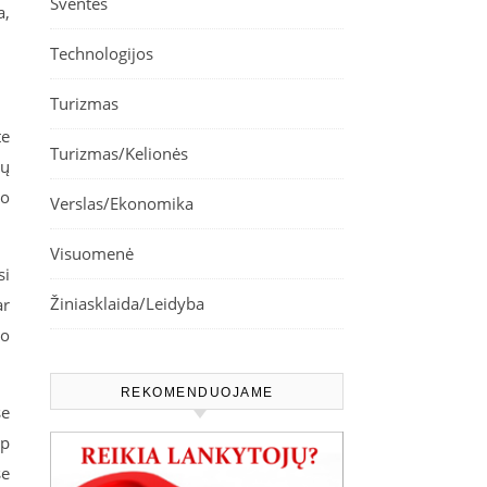
Šventės
a,
Technologijos
Turizmas
te
Turizmas/Kelionės
ių
ko
Verslas/Ekonomika
Visuomenė
si
Žiniasklaida/Leidyba
ar
jo
REKOMENDUOJAME
se
ip
se