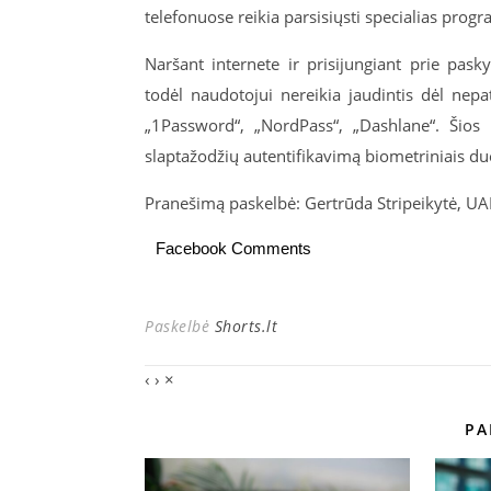
telefonuose reikia parsisiųsti specialias progr
Naršant internete ir prisijungiant prie pask
todėl naudotojui nereikia jaudintis dėl nep
„1Password“, „NordPass“, „Dashlane“. Šios 
slaptažodžių autentifikavimą biometriniais d
Pranešimą paskelbė: Gertrūda Stripeikytė, U
Facebook Comments
Paskelbė
Shorts.lt
‹
›
×
PA