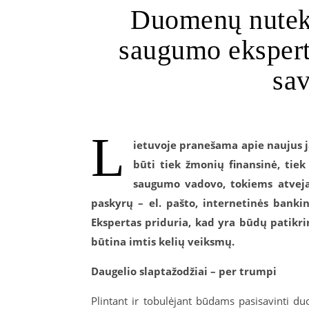
Duomenų nutekė
saugumo eksperta
sa
L
ietuvoje pranešama apie naujus 
būti tiek žmonių finansinė, tie
saugumo vadovo, tokiems atvejam
paskyrų – el. pašto, internetinės bankin
Ekspertas priduria, kad yra būdų patikrin
būtina imtis kelių veiksmų.
Daugelio slaptažodžiai – per trumpi
Plintant ir tobulėjant būdams pasisavinti du