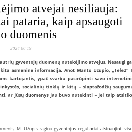
jimo atvejai nesiliauja:
i pataria, kaip apsaugoti
vo duomenis
2024 06 19
jautrių gyventojų duomenų nutekėjimo atvejus. Nesaugi ga
k kita asmeninė informacija. Anot Manto Užupio, „Tele
2
“ 
s kartojantis, ypač svarbu pasirūpinti savo internetin
inkystės, socialinių tinklų ir kitų – slaptažodžių saugum
ti, ar jūsų duomenys jau buvo nutekinti – jei taip atsitik
omenis, M. Užupis ragina gyventojus reguliariai atsinaujinti vis