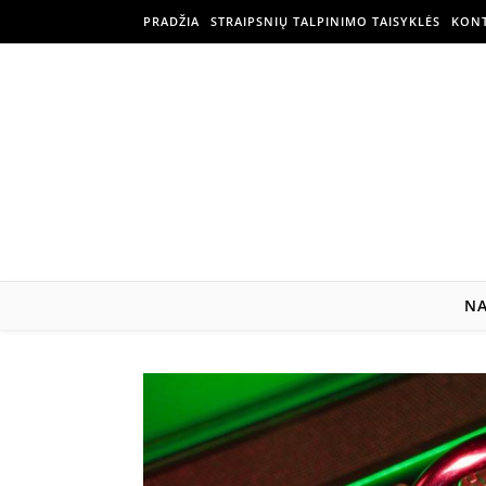
PRADŽIA
STRAIPSNIŲ TALPINIMO TAISYKLĖS
KONT
N