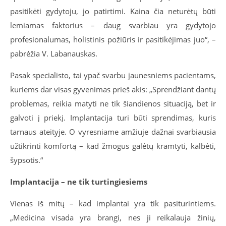
pasitikėti gydytoju, jo patirtimi. Kaina čia neturėtų būti
lemiamas faktorius – daug svarbiau yra gydytojo
profesionalumas, holistinis požiūris ir pasitikėjimas juo“, –
pabrėžia V. Labanauskas.
Pasak specialisto, tai ypač svarbu jaunesniems pacientams,
kuriems dar visas gyvenimas prieš akis: „Sprendžiant dantų
problemas, reikia matyti ne tik šiandienos situaciją, bet ir
galvoti į priekį. Implantacija turi būti sprendimas, kuris
tarnaus ateityje. O vyresniame amžiuje dažnai svarbiausia
užtikrinti komfortą – kad žmogus galėtų kramtyti, kalbėti,
šypsotis.“
Implantacija – ne tik turtingiesiems
Vienas iš mitų – kad implantai yra tik pasiturintiems.
„Medicina visada yra brangi, nes ji reikalauja žinių,