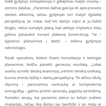
todėl gydytojo kompetencija ir gebėjimas matyti visumą –
esminis dalykas. „Pacientas dažnai galvoja tik apie prarasto
danties atkūrimą, tačiau gydytojas turi matyti ilgalaikę
perspektyvą. Jei matai, kad kiti dantys silpni ar jų būklė
blogės, reikia numatyti planą, kad ateityje implantus būtų
galima panaudoti kuriant platesnę konstrukciją. Tai –
šypsenos planavimas į ateitį“, – aiškina gydytojas
odontologas.
Pasak specialisto, būtent išsami konsultacija ir teisingas
planavimas leidžia pasiekti geriausią rezultatą. „Labai
svarbu surinkti detalią anamnezę, įvertinti bendrą sveikatą,
burnos ertmės būklę ir dantų perspektyvą. Tik atlikus tikslų
ištyrimą – panoraminę nuotrauką ar kompiuterinę
tomografiją – galima priimti racionalų, pagrįstą sprendimą.
Pasitaiko atvejų, kai pacientas ateina su keliais įsuktais
implantais, tačiau likę dantys jau beviltiški ir po metų ar