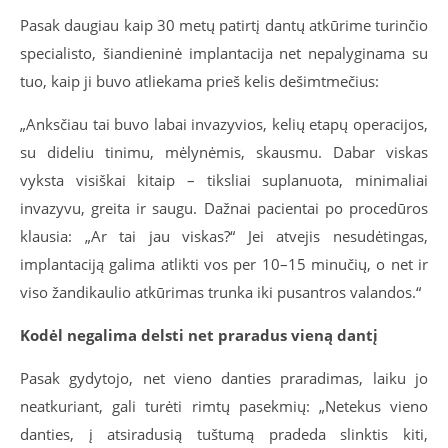
Pasak daugiau kaip 30 metų patirtį dantų atkūrime turinčio
specialisto, šiandieninė implantacija net nepalyginama su
tuo, kaip ji buvo atliekama prieš kelis dešimtmečius:
„Anksčiau tai buvo labai invazyvios, kelių etapų operacijos,
su dideliu tinimu, mėlynėmis, skausmu. Dabar viskas
vyksta visiškai kitaip – tiksliai suplanuota, minimaliai
invazyvu, greita ir saugu. Dažnai pacientai po procedūros
klausia: „Ar tai jau viskas?“ Jei atvejis nesudėtingas,
implantaciją galima atlikti vos per 10–15 minučių, o net ir
viso žandikaulio atkūrimas trunka iki pusantros valandos.“
Kodėl negalima delsti net praradus vieną dantį
Pasak gydytojo, net vieno danties praradimas, laiku jo
neatkuriant, gali turėti rimtų pasekmių: „Netekus vieno
danties, į atsiradusią tuštumą pradeda slinktis kiti,