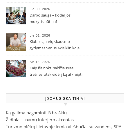
Lie 09, 2026
Darbo sauga – kodėl jos
mokytis būtina?
Lie 01, 2026
Klubo sąnarių skausmo
gydymas Sanus Axis klinikoje
Bir 12, 2026
Kaip išsirinkti saldžiausias
trešnes: atskleidė, į ką atkreipti
dėmesį parduotuvėje
ĮDOMŪS SKAITINIAI
Ką galima pagaminti iš braškių
Židiniai – namų interjero akcentas
Turizmo plėtrą Lietuvoje lemia viešbučiai su vandens, SPA