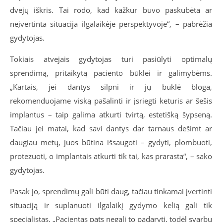
dvejų iškris. Tai rodo, kad kažkur buvo paskubėta ar
neįvertinta situacija ilgalaikėje perspektyvoje“, – pabrėžia
gydytojas.
Tokiais atvejais gydytojas turi pasiūlyti optimalų
sprendimą, pritaikytą paciento būklei ir galimybėms.
„Kartais, jei dantys silpni ir jų būklė bloga,
rekomenduojame viską pašalinti ir įsriegti keturis ar šešis
implantus – taip galima atkurti tvirtą, estetišką šypseną.
Tačiau jei matai, kad savi dantys dar tarnaus dešimt ar
daugiau metų, juos būtina išsaugoti – gydyti, plombuoti,
protezuoti, o implantais atkurti tik tai, kas prarasta“, – sako
gydytojas.
Pasak jo, sprendimų gali būti daug, tačiau tinkamai įvertinti
situaciją ir suplanuoti ilgalaikį gydymo kelią gali tik
specialistas. „Pacientas pats negali to padaryti, todėl svarbu