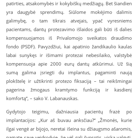
patirties, atsakomybės ir kokybiškų medžiagų. Bet šiandien
yra daugybė sprendimų. Siūlome mokėjimo dalimis
galimybę, o tam tikrais atvejais, ypač vyresniems
pacientams, dantų protezavimo išlaidos gali būti iš dalies
kompensuojamos iš Privalomojo sveikatos draudimo
fondo (PSDF). Pavyzdžiui, kai apatinio žandikaulio kaulas
labai sunykęs ir išimami protezai nebesilaiko, valstybė
kompensuoja apie 2000 eurų dantų atkūrimui. Už šią
sumą galima įsriegti du implantus, pagaminti naują
plokštelę ir užtikrinti protezo fiksaciją – tai reikšmingai
pagerina žmogaus kramtymo funkciją ir kasdienį
komfortą“, – sako V. Labanauskas.
Gydytojo teigimu, dažniausia pacientų frazė po
implantacijos: „Kur aš buvau anksčiau?“ „Žmonės, kurie
ilgai vengė ar bijojo, neretai išeina su džiaugsmo ašaromis,
pamatę save veidrodyje. Jie vėl gali šypsotis, viską valgyti,