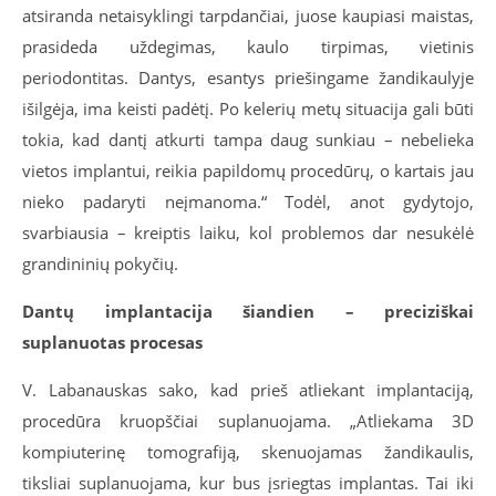
atsiranda netaisyklingi tarpdančiai, juose kaupiasi maistas,
prasideda uždegimas, kaulo tirpimas, vietinis
periodontitas. Dantys, esantys priešingame žandikaulyje
išilgėja, ima keisti padėtį. Po kelerių metų situacija gali būti
tokia, kad dantį atkurti tampa daug sunkiau – nebelieka
vietos implantui, reikia papildomų procedūrų, o kartais jau
nieko padaryti neįmanoma.“ Todėl, anot gydytojo,
svarbiausia – kreiptis laiku, kol problemos dar nesukėlė
grandininių pokyčių.
Dantų implantacija šiandien – preciziškai
suplanuotas procesas
V. Labanauskas sako, kad prieš atliekant implantaciją,
procedūra kruopščiai suplanuojama. „Atliekama 3D
kompiuterinę tomografiją, skenuojamas žandikaulis,
tiksliai suplanuojama, kur bus įsriegtas implantas. Tai iki