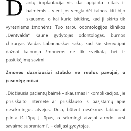
D
antų implantacija vis dar apipinta mitais ir
baimėmis – vieni jos vengia dėl kainos, kiti bijo
skausmo, o kai kurie įsitikinę, kad ji skirta tik
vyresniems žmonėms. Tuo tarpu odontologijos klinikos
„Dentvalda“ Kaune gydytojas odontologas, burnos
chirurgas Valdas Labanauskas sako, kad šie stereotipai
dažnai kainuoja žmonėms ne tik sveikatą, bet ir
pasitikėjimą savimi.
Žmones dažniausiai stabdo ne realūs pavojai, o
įsisenėję mitai
„Didžiausia pacientų baimė – skausmas ir komplikacijos. Jie
prisiskaito internete ar prisiklauso iš pažįstamų apie
nesėkmingus atvejus. Deja, būtent nesėkmės labiausiai
plinta iš lūpų į lūpas, o sėkmingi atvejai atrodo tarsi
savaime suprantami“, – dalijasi gydytojas.