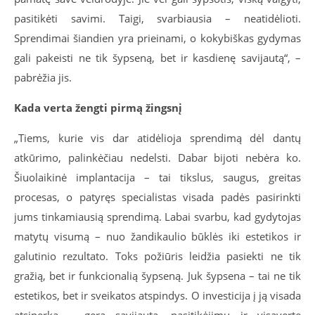
pasitikėti savimi. Taigi, svarbiausia – neatidėlioti.
Sprendimai šiandien yra prieinami, o kokybiškas gydymas
gali pakeisti ne tik šypseną, bet ir kasdienę savijautą“, –
pabrėžia jis.
Kada verta žengti pirmą žingsnį
„Tiems, kurie vis dar atidėlioja sprendimą dėl dantų
atkūrimo, palinkėčiau nedelsti. Dabar bijoti nebėra ko.
Šiuolaikinė implantacija – tai tikslus, saugus, greitas
procesas, o patyręs specialistas visada padės pasirinkti
jums tinkamiausią sprendimą. Labai svarbu, kad gydytojas
matytų visumą – nuo žandikaulio būklės iki estetikos ir
galutinio rezultato. Toks požiūris leidžia pasiekti ne tik
gražią, bet ir funkcionalią šypseną. Juk šypsena – tai ne tik
estetikos, bet ir sveikatos atspindys. O investicija į ją visada
atsiperka – gera savijauta, pasitikėjimu ir visaverte