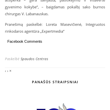
gyvenimo kokybe“, – baigdamas pokalbį sako burnos
chirurgas V. Labanauskas.
Pranešimą paskelbė: Loreta Masevičienė, Integruotos
rinkodaros agentūra „Expertmedia“
Facebook Comments
Paskelbė
Spaudos Centras
‹
›
×
PANAŠŪS STRAIPSNIAI