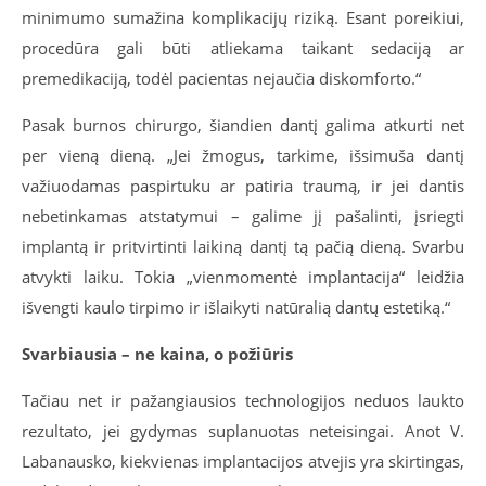
minimumo sumažina komplikacijų riziką. Esant poreikiui,
procedūra gali būti atliekama taikant sedaciją ar
premedikaciją, todėl pacientas nejaučia diskomforto.“
Pasak burnos chirurgo, šiandien dantį galima atkurti net
per vieną dieną. „Jei žmogus, tarkime, išsimuša dantį
važiuodamas paspirtuku ar patiria traumą, ir jei dantis
nebetinkamas atstatymui – galime jį pašalinti, įsriegti
implantą ir pritvirtinti laikiną dantį tą pačią dieną. Svarbu
atvykti laiku. Tokia „vienmomentė implantacija“ leidžia
išvengti kaulo tirpimo ir išlaikyti natūralią dantų estetiką.“
Svarbiausia – ne kaina, o požiūris
Tačiau net ir pažangiausios technologijos neduos laukto
rezultato, jei gydymas suplanuotas neteisingai. Anot V.
Labanausko, kiekvienas implantacijos atvejis yra skirtingas,