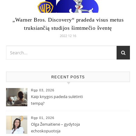
„Warner Bros. Discovery“ pradeda visus metus
truksiančią studijos šimtmečio šventę
2022 12 16
RECENT POSTS
Rgp 03, 2026
Kaip knygos padeda sulėtinti
tempą?
Rgp 01, 2026
Olga Žemaitienė – gydytoja
echoskopuotoja