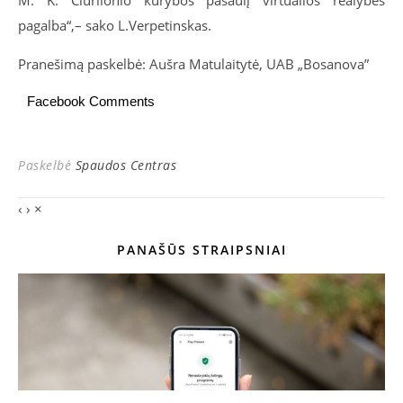
M. K. Čiurlionio kūrybos pasaulį virtualios realybės
pagalba“,
– sako L.Verpetinskas.
Pranešimą paskelbė: Aušra Matulaitytė, UAB „Bosanova”
Facebook Comments
Paskelbė
Spaudos Centras
‹
›
×
PANAŠŪS STRAIPSNIAI