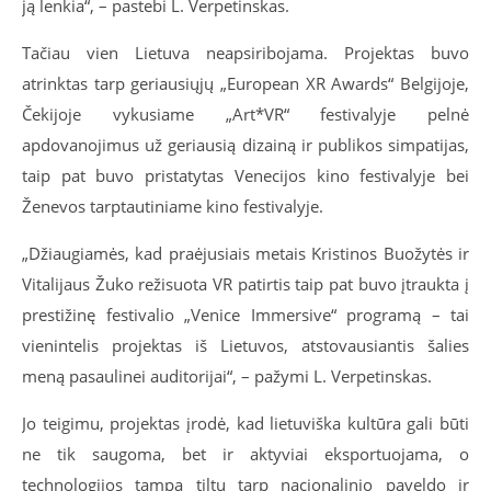
ją lenkia“, – pastebi L. Verpetinskas.
Tačiau vien Lietuva neapsiribojama. Projektas buvo
atrinktas tarp geriausiųjų „European XR Awards“ Belgijoje,
Čekijoje vykusiame „Art*VR“ festivalyje pelnė
apdovanojimus už geriausią dizainą ir publikos simpatijas,
taip pat buvo pristatytas Venecijos kino festivalyje bei
Ženevos tarptautiniame kino festivalyje.
„Džiaugiamės, kad praėjusiais metais Kristinos Buožytės ir
Vitalijaus Žuko režisuota VR patirtis taip pat buvo įtraukta į
prestižinę festivalio „Venice Immersive“ programą – tai
vienintelis projektas iš Lietuvos, atstovausiantis šalies
meną pasaulinei auditorijai“, – pažymi L. Verpetinskas.
Jo teigimu, projektas įrodė, kad lietuviška kultūra gali būti
ne tik saugoma, bet ir aktyviai eksportuojama, o
technologijos tampa tiltu tarp nacionalinio paveldo ir