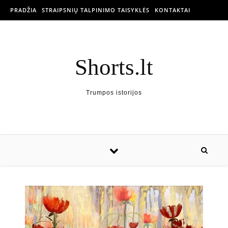
PRADŽIA
STRAIPSNIŲ TALPINIMO TAISYKLĖS
KONTAKTAI
Shorts.lt
Trumpos istorijos