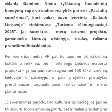
sklaidą šiandien. Vienu ryškiausių šiuolaikinių
bandymų tapo virtualios realybės patirtis „Pasaulių
sutvėrimas“, kuri vakar buvo įvertinta „Keliauk
Lietuvoje“ rinkimuose „Turizmo sėkmingiausieji
2025“. Jai suteiktas metų turizmo projekto,
garsinančio Lietuvą užsienyje, titulas, rašoma
pranešime žiniasklaidai.
Per vienerius metus VR patirtis tapo ne tik išskirtiniu
kultūriniu reiškiniu, bet ir sėkmingu Lietuvos eksporto
produktu – ją jau pamatė daugiau nei 150 tūkst. žmonių
Lietuvoje ir užsienyje, o pats projektas pristatytas
prestižiniuose tarptautiniuose festivaliuose ir meno
platformose.
„Šis įvertinimas parodo, kad kultūra ir technologijos gali ne
tik sukurti stiprią emocinę patirtį, bet ir realiai prisidėti prie