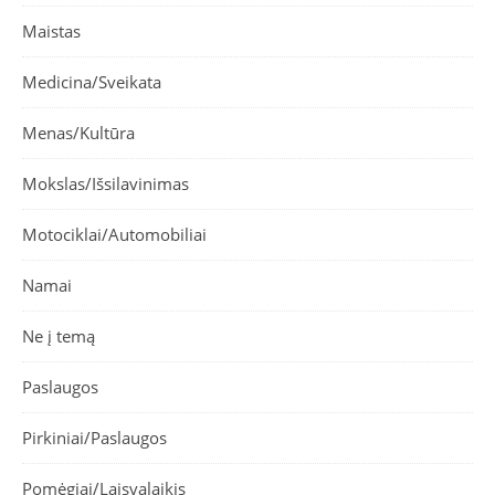
Maistas
Medicina/Sveikata
Menas/Kultūra
Mokslas/Išsilavinimas
Motociklai/Automobiliai
Namai
Ne į temą
Paslaugos
Pirkiniai/Paslaugos
Pomėgiai/Laisvalaikis