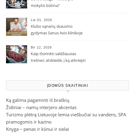
mokytis būtina?
Lie 01, 2026
Klubo sąnarių skausmo
gydymas Sanus Axis klinikoje
Bir 12, 2026
Kaip išsirinkti saldžiausias
trešnes: atskleidė, į ką atkreipti
dėmesį parduotuvėje
ĮDOMŪS SKAITINIAI
Ką galima pagaminti iš braškių
Židiniai – namų interjero akcentas
Turizmo plėtrą Lietuvoje lemia viešbučiai su vandens, SPA
pramogomis ir kazino
Knyga – penas ir kūnui ir sielai