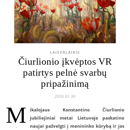
LAISVALAIKIS
Čiurlionio įkvėptos VR
patirtys pelnė svarbų
pripažinimą
2026 01 30
M
ikalojaus Konstantino Čiurlionio
jubiliejiniai metai Lietuvoje paskatino
naujai pažvelgti į menininko kūrybą ir jos