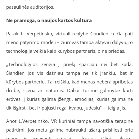
pasaulinės auditorijos.
Ne pramoga, o naujos kartos kultūra
Pasak L. Verpetinsko, virtuali realybė šiandien keičia patį
meno patyrimo modelį – žiūrovas tampa aktyviu dalyviu, o
technologija veikia kaip kūrybos partneris, o ne priedas.
„Technologijos žengia į priekį sparčiau nei bet kada.
Šiandien jos vis dažniau tampa ne tik įrankiu, bet ir
kūrybos partneriu. Tai reiškia, kad menas nebėra apribotas
drobe, scena ar natomis. Dabar turime galimybę kurti
erdves, į kurias galima įžengti, emocijas, kurias galima ne
tik išgirsti, bet ir pajusti rega, kvapu, judesiu“, – teigia jis.
Anot L.Verpetinsko, VR kūriniai tampa savotiška terapine
patirtimi. Jos metu galima nubraukti ašarą, prisiliesti prie
meno ir išgyventi emocijas, kurios išlieka ilgam.