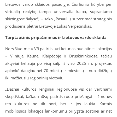
Lietuvos vardo sklaidos pasaulyje. Čiurlionio kūryba per
virtualią realybę tampa universalia kalba, suprantama
skirtingose šalyse“, – sako „Pasaulių sutvėrimo“ strateginis
prodiuseris plėtrai Lietuvoje Lukas Verpetinskas.
Tarptautinis pripažinimas ir Lietuvos vardo sklaida
Nors šiuo metu VR patirtis turi keturias nuolatines lokacijas
– Vilniuje, Kaune, Klaipėdoje ir Druskininkuose, tačiau
aktyviai keliauja po visą šalį. Iš viso 2025 m. projektas
aplankė daugiau nei 70 miestų ir miestelių – nuo didžiųjų
iki mažiausių regioninių vietovių.
„Dažnai kultūros renginiai regionuose vis dar vertinami
skeptiškai, tačiau mūsų patirtis rodo priešingai – žmonės
ten kultūros ne tik nori, bet ir jos laukia. Kartais
mobiliosios lokacijos lankomumu prilygsta sostinei ar net