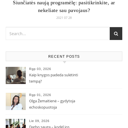
Siunčiatės naują programėlę: pasitikrinkite, ar
nekeliate sau pavojaus?
2021 07 28
RECENT POSTS
Rgp 03, 2026
Kaip knygos padeda sulėtinti
tempą?
Rgp 01, 2026
Olga Žemaitienė – gydytoja
echoskopuotoja
Lie 09, 2026
Darbo sauga – kodėl jos