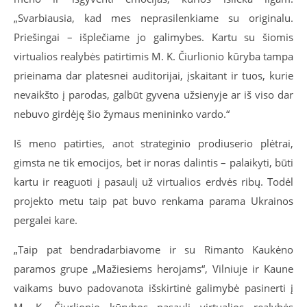
„Svarbiausia, kad mes neprasilenkiame su originalu.
Priešingai – išplečiame jo galimybes. Kartu su šiomis
virtualios realybės patirtimis M. K. Čiurlionio kūryba tampa
prieinama dar platesnei auditorijai, įskaitant ir tuos, kurie
nevaikšto į parodas, galbūt gyvena užsienyje ar iš viso dar
nebuvo girdėję šio žymaus menininko vardo.“
Iš meno patirties, anot strateginio prodiuserio plėtrai,
gimsta ne tik emocijos, bet ir noras dalintis – palaikyti, būti
kartu ir reaguoti į pasaulį už virtualios erdvės ribų. Todėl
projekto metu taip pat buvo renkama parama Ukrainos
pergalei kare.
„Taip pat bendradarbiavome ir su Rimanto Kaukėno
paramos grupe „Mažiesiems herojams“, Vilniuje ir Kaune
vaikams buvo padovanota išskirtinė galimybė pasinerti į