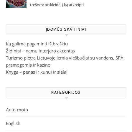
trešnes: atskleidė, į ką atkreipti
dėmesį parduotuvėje
ĮDOMŪS SKAITINIAI
Ką galima pagaminti iš braškių
Židiniai – namų interjero akcentas
Turizmo plėtrą Lietuvoje lemia viešbučiai su vandens, SPA
pramogomis ir kazino
Knyga – penas ir kūnui ir sielai
KATEGORIJOS
Auto-moto
English