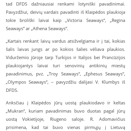
tad DFDS dažniausiai renkami lotyniški pavadinimai.
Pavyzdžiui, deivių vardais pavadinti iš Klaipėdos plaukioja
tokie broliški laivai kaip „Victoria Seaways“, „Regina
Seaways“ ar „Athena Seaways“.
„Kartais renkant laivų vardus atsižvelgiama ir į tai, kokias
šalis laivas jungs ar po kokios šalies vėliava plaukios.
Viduržemio jūroje tarp Turkijos ir Italijos bei Prancūzijos
plaukiojantys laivai turi senovinių antikinių miestų
pavadinimus, pvz. „Troy Seaways“, „Ephesus Seaways“,
„Olympos Seaways“, – pavyzdžiu dalijasi V. Klumbys iš
DFDS.
Anksčiau į Klaipėdos jūrų uostą plaukiodavo ir keltas
„Mukran“, kuriam pavadinimas buvo duotas pagal jūrų
uostą Vokietijoje, Riugeno saloje. R. Adomavičius
prisimena, kad tai buvo vienas pirmųjų į Lietuvą