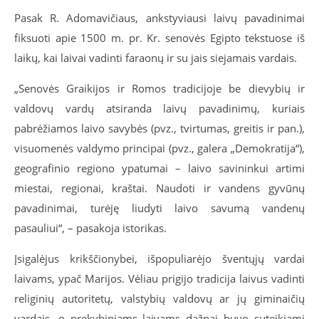
Pasak R. Adomavičiaus, ankstyviausi laivų pavadinimai
fiksuoti apie 1500 m. pr. Kr. senovės Egipto tekstuose iš
laikų, kai laivai vadinti faraonų ir su jais siejamais vardais.
„Senovės Graikijos ir Romos tradicijoje be dievybių ir
valdovų vardų atsiranda laivų pavadinimų, kuriais
pabrėžiamos laivo savybės (pvz., tvirtumas, greitis ir pan.),
visuomenės valdymo principai (pvz., galera „Demokratija“),
geografinio regiono ypatumai – laivo savininkui artimi
miestai, regionai, kraštai. Naudoti ir vandens gyvūnų
pavadinimai, turėję liudyti laivo savumą vandenų
pasauliui“, – pasakoja istorikas.
Įsigalėjus krikščionybei, išpopuliarėjo šventųjų vardai
laivams, ypač Marijos. Vėliau prigijo tradicija laivus vadinti
religinių autoritetų, valstybių valdovų ar jų giminaičių
vardais, o prekybiniams laivams dažnai buvo suteikiami