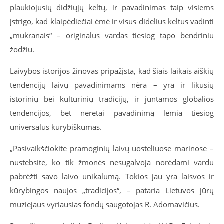
plaukiojusių didžiųjų keltų, ir pavadinimas taip visiems
įstrigo, kad klaipėdiečiai ėmė ir visus didelius keltus vadinti
„mukranais“ – originalus vardas tiesiog tapo bendriniu
žodžiu.
Laivybos istorijos žinovas pripažįsta, kad šiais laikais aiškių
tendencijų laivų pavadinimams nėra – yra ir likusių
istorinių bei kultūrinių tradicijų, ir juntamos globalios
tendencijos, bet neretai pavadinimą lemia tiesiog
universalus kūrybiškumas.
„Pasivaikščiokite pramoginių laivų uosteliuose marinose –
nustebsite, ko tik žmonės nesugalvoja norėdami vardu
pabrėžti savo laivo unikalumą. Tokios jau yra laisvos ir
kūrybingos naujos „tradicijos“, – pataria Lietuvos jūrų
muziejaus vyriausias fondų saugotojas R. Adomavičius.