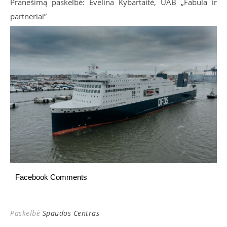
Pranešimą paskelbė: Evelina Kybartaitė, UAB „Fabula ir
partneriai”
Facebook Comments
Paskelbė
Spaudos Centras