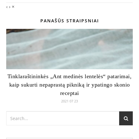
‹
›
×
PANAŠŪS STRAIPSNIAI
Tinklaraštininkės „Ant medinės lentelės“ patarimai,
kaip sukurti nepaprastą pikniką ir ypatingo skonio
receptai
2021 07 23