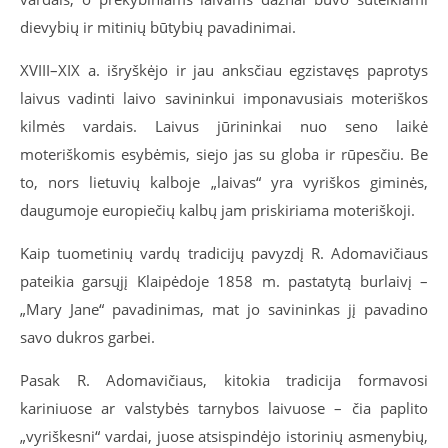
dievybių ir mitinių būtybių pavadinimai.
XVIII–XIX a. išryškėjo ir jau anksčiau egzistavęs paprotys
laivus vadinti laivo savininkui imponavusiais moteriškos
kilmės vardais. Laivus jūrininkai nuo seno laikė
moteriškomis esybėmis, siejo jas su globa ir rūpesčiu. Be
to, nors lietuvių kalboje „laivas“ yra vyriškos giminės,
daugumoje europiečių kalbų jam priskiriama moteriškoji.
Kaip tuometinių vardų tradicijų pavyzdį R. Adomavičiaus
pateikia garsųjį Klaipėdoje 1858 m. pastatytą burlaivį –
„Mary Jane“ pavadinimas, mat jo savininkas jį pavadino
savo dukros garbei.
Pasak R. Adomavičiaus, kitokia tradicija formavosi
kariniuose ar valstybės tarnybos laivuose – čia paplito
„vyriškesni“ vardai, juose atsispindėjo istorinių asmenybių,