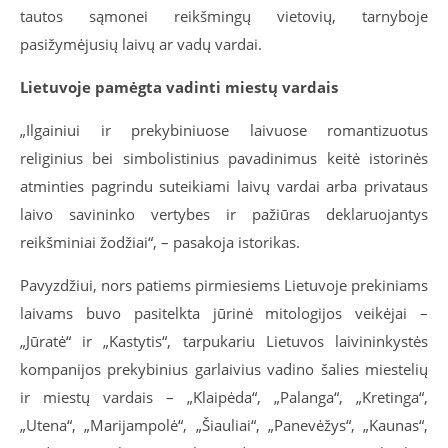
tautos sąmonei reikšmingų vietovių, tarnyboje
pasižymėjusių laivų ar vadų vardai.
Lietuvoje pamėgta vadinti miestų vardais
„Ilgainiui ir prekybiniuose laivuose romantizuotus
religinius bei simbolistinius pavadinimus keitė istorinės
atminties pagrindu suteikiami laivų vardai arba privataus
laivo savininko vertybes ir pažiūras deklaruojantys
reikšminiai žodžiai“, – pasakoja istorikas.
Pavyzdžiui, nors patiems pirmiesiems Lietuvoje prekiniams
laivams buvo pasitelkta jūrinė mitologijos veikėjai –
„Jūratė“ ir „Kastytis“, tarpukariu Lietuvos laivininkystės
kompanijos prekybinius garlaivius vadino šalies miestelių
ir miestų vardais – „Klaipėda“, „Palanga“, „Kretinga“,
„Utena“, „Marijampolė“, „Šiauliai“, „Panevėžys“, „Kaunas“,