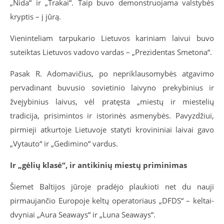
„Nida“ ir „Trakai“. Taip buvo demonstruojama valstybės
kryptis – į jūrą.
Vieninteliam tarpukario Lietuvos kariniam laivui buvo
suteiktas Lietuvos vadovo vardas – „Prezidentas Smetona“.
Pasak R. Adomavičius, po nepriklausomybės atgavimo
pervadinant buvusio sovietinio laivyno prekybinius ir
žvejybinius laivus, vėl pratęsta „miestų ir miestelių
tradicija, prisimintos ir istorinės asmenybės. Pavyzdžiui,
pirmieji atkurtoje Lietuvoje statyti krovininiai laivai gavo
„Vytauto“ ir „Gedimino“ vardus.
Ir „gėlių klasė“, ir antikinių miestų priminimas
Šiemet Baltijos jūroje pradėjo plaukioti net du nauji
pirmaujančio Europoje keltų operatoriaus „DFDS“ – keltai-
dvyniai „Aura Seaways“ ir „Luna Seaways“.