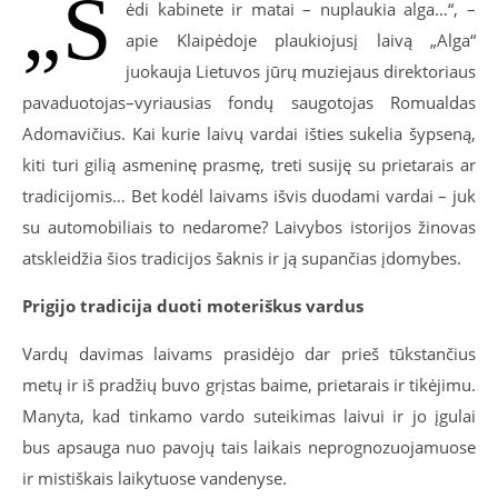
„S
ėdi kabinete ir matai – nuplaukia alga…“, –
apie Klaipėdoje plaukiojusį laivą „Alga“
juokauja Lietuvos jūrų muziejaus direktoriaus
pavaduotojas–vyriausias fondų saugotojas Romualdas
Adomavičius. Kai kurie laivų vardai išties sukelia šypseną,
kiti turi gilią asmeninę prasmę, treti susiję su prietarais ar
tradicijomis… Bet kodėl laivams išvis duodami vardai – juk
su automobiliais to nedarome? Laivybos istorijos žinovas
atskleidžia šios tradicijos šaknis ir ją supančias įdomybes.
Prigijo tradicija duoti moteriškus vardus
Vardų davimas laivams prasidėjo dar prieš tūkstančius
metų ir iš pradžių buvo grįstas baime, prietarais ir tikėjimu.
Manyta, kad tinkamo vardo suteikimas laivui ir jo įgulai
bus apsauga nuo pavojų tais laikais neprognozuojamuose
ir mistiškais laikytuose vandenyse.