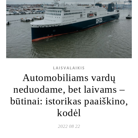
LAISVALAIKIS
Automobiliams vardų
neduodame, bet laivams –
būtinai: istorikas paaiškino,
kodėl
2022 08 22