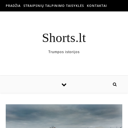
PRADŽIA
STRAIPSNIŲ TALPINIMO TAISYKLĖS
KONTAKTAI
Shorts.lt
Trumpos istorijos