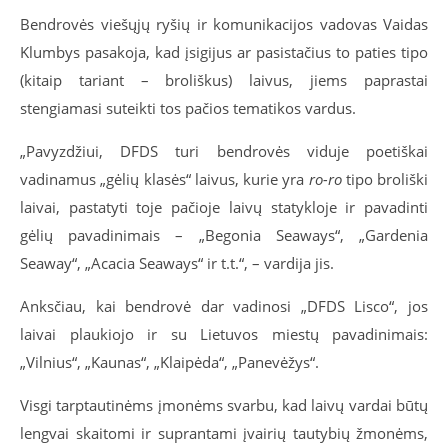
Bendrovės viešųjų ryšių ir komunikacijos vadovas Vaidas
Klumbys pasakoja, kad įsigijus ar pasistačius to paties tipo
(kitaip tariant – broliškus) laivus, jiems paprastai
stengiamasi suteikti tos pačios tematikos vardus.
„Pavyzdžiui, DFDS turi bendrovės viduje poetiškai
vadinamus „gėlių klasės“ laivus, kurie yra
ro-ro
tipo broliški
laivai, pastatyti toje pačioje laivų statykloje ir pavadinti
gėlių pavadinimais – „Begonia Seaways“, „Gardenia
Seaway“, „Acacia Seaways“ ir t.t.“, – vardija jis.
Anksčiau, kai bendrovė dar vadinosi „DFDS Lisco“, jos
laivai plaukiojo ir su Lietuvos miestų pavadinimais:
„Vilnius“, „Kaunas“, „Klaipėda“, „Panevėžys“.
Visgi tarptautinėms įmonėms svarbu, kad laivų vardai būtų
lengvai skaitomi ir suprantami įvairių tautybių žmonėms,