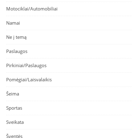
Motociklai/Automobiliai
Namai
Ne į temą
Paslaugos
Pirkiniai/Paslaugos
Pomėgiai/Laisvalaikis
Šeima
Sportas
Sveikata
Šventės