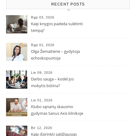
RECENT POSTS
Rgp 03, 2026
Kaip knygos padeda sulėtinti
tempą?
Rgp 01, 2026
Olga Žemaitienė – gydytoja
echoskopuotoja
Lie 09, 2026
Darbo sauga – kodėl jos
mokytis būtina?
Lie 01, 2026
Klubo sąnarių skausmo
gydymas Sanus Axis klinikoje
Bir 12, 2026
Kaip išsirinkti saldžiausias