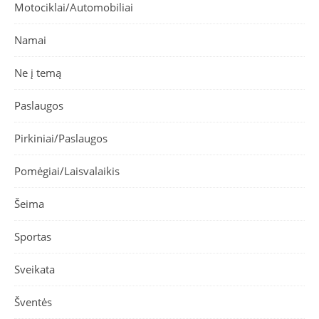
Motociklai/Automobiliai
Namai
Ne į temą
Paslaugos
Pirkiniai/Paslaugos
Pomėgiai/Laisvalaikis
Šeima
Sportas
Sveikata
Šventės