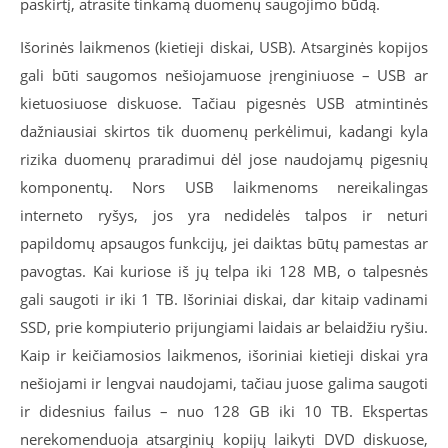
paskirtį, atrasite tinkamą duomenų saugojimo būdą.
Išorinės laikmenos (kietieji diskai, USB). Atsarginės kopijos
gali būti saugomos nešiojamuose įrenginiuose – USB ar
kietuosiuose diskuose. Tačiau pigesnės USB atmintinės
dažniausiai skirtos tik duomenų perkėlimui, kadangi kyla
rizika duomenų praradimui dėl jose naudojamų pigesnių
komponentų. Nors USB laikmenoms nereikalingas
interneto ryšys, jos yra nedidelės talpos ir neturi
papildomų apsaugos funkcijų, jei daiktas būtų pamestas ar
pavogtas. Kai kuriose iš jų telpa iki 128 MB, o talpesnės
gali saugoti ir iki 1 TB. Išoriniai diskai, dar kitaip vadinami
SSD, prie kompiuterio prijungiami laidais ar belaidžiu ryšiu.
Kaip ir keičiamosios laikmenos, išoriniai kietieji diskai yra
nešiojami ir lengvai naudojami, tačiau juose galima saugoti
ir didesnius failus – nuo 128 GB iki 10 TB. Ekspertas
nerekomenduoja atsarginių kopijų laikyti DVD diskuose,