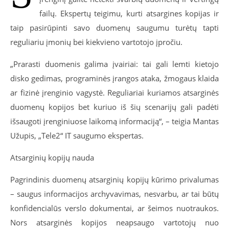
failų. Ekspertų teigimu, kurti atsargines kopijas ir
taip pasirūpinti savo duomenų saugumu turėtų tapti
reguliariu įmonių bei kiekvieno vartotojo įpročiu.
„Prarasti duomenis galima įvairiai: tai gali lemti kietojo
disko gedimas, programinės įrangos ataka, žmogaus klaida
ar fizinė įrenginio vagystė. Reguliariai kuriamos atsarginės
duomenų kopijos bet kuriuo iš šių scenarijų gali padėti
išsaugoti įrenginiuose laikomą informaciją“, – teigia Mantas
Užupis, „Tele2“ IT saugumo ekspertas.
Atsarginių kopijų nauda
Pagrindinis duomenų atsarginių kopijų kūrimo privalumas
– saugus informacijos archyvavimas, nesvarbu, ar tai būtų
konfidencialūs verslo dokumentai, ar šeimos nuotraukos.
Nors atsarginės kopijos neapsaugo vartotojų nuo