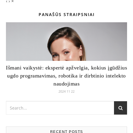
‹
›
×
PANAŠŪS STRAIPSNIAI
Išmani vaikystė: ekspertė apžvelgia, kokius įgūdžius
ugdo programavimas, robotika ir dirbtinio intelekto
naudojimas
2024 11 22
RECENT POSTS