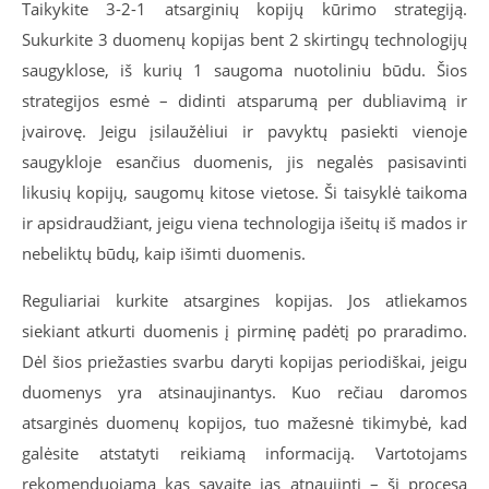
Taikykite 3-2-1 atsarginių kopijų kūrimo strategiją.
Sukurkite 3 duomenų kopijas bent 2 skirtingų technologijų
saugyklose, iš kurių 1 saugoma nuotoliniu būdu. Šios
strategijos esmė – didinti atsparumą per dubliavimą ir
įvairovę. Jeigu įsilaužėliui ir pavyktų pasiekti vienoje
saugykloje esančius duomenis, jis negalės pasisavinti
likusių kopijų, saugomų kitose vietose. Ši taisyklė taikoma
ir apsidraudžiant, jeigu viena technologija išeitų iš mados ir
nebeliktų būdų, kaip išimti duomenis.
Reguliariai kurkite atsargines kopijas. Jos atliekamos
siekiant atkurti duomenis į pirminę padėtį po praradimo.
Dėl šios priežasties svarbu daryti kopijas periodiškai, jeigu
duomenys yra atsinaujinantys. Kuo rečiau daromos
atsarginės duomenų kopijos, tuo mažesnė tikimybė, kad
galėsite atstatyti reikiamą informaciją. Vartotojams
rekomenduojama kas savaitę jas atnaujinti – šį procesą