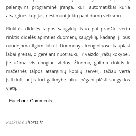
palengvins programinė įranga, kuri automatiškai kuria
atsargines kopijas, nesiimant jokių papildomų veiksmų.
Rinkitės didelės talpos saugyklą. Nuo pat pradžių verta
rinktis didelės apimties duomenų saugyklą, kadangi ji bus
naudojama ilgam laikui. Duomenys įrenginiuose kaupiasi
labai greitai, o gerėjant nuotraukų ir vaizdo įrašų kokybei,
jie užima vis daugiau vietos. Žinoma, galima rinktis ir
mažesnės talpos atsarginių kopijų serverį, tačiau verta
įsitikinti, ar jis turi galimybę laikui bėgant plėsti saugyklos
vietą.
Facebook Comments
Paskelbė
Shorts.lt