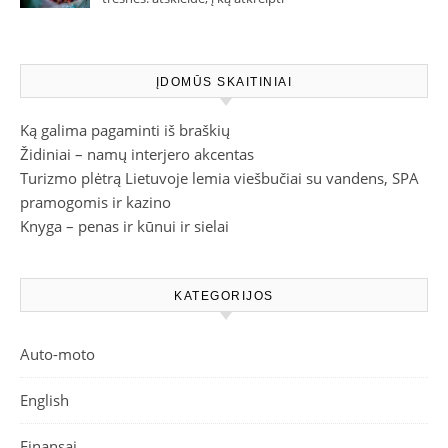
dėmesį parduotuvėje
ĮDOMŪS SKAITINIAI
Ką galima pagaminti iš braškių
Židiniai – namų interjero akcentas
Turizmo plėtrą Lietuvoje lemia viešbučiai su vandens, SPA
pramogomis ir kazino
Knyga – penas ir kūnui ir sielai
KATEGORIJOS
Auto-moto
English
Finansai