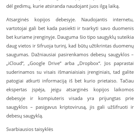
dėl gedimų, kurie atsiranda naudojant juos ilgą laiką.
Atsarginės kopijos debesyje. Naudojantis internetu,
vartotojai gali bet kada pasiekti ir tvarkyti savo duomenis
bet kuriame įrenginyje. Dauguma šio tipo saugyklų suteikia
daug vietos ir šifruoja turinį, kad būtų užtikrintas duomenų
saugumas. Dažniausiai pasirenkamos debesų saugyklos –
„iCloud“, „Google Drive“ arba „Dropbox“. Jos paprastai
suderinamos su visais išmaniaisiais įrenginiais, tad galite
patogiai atkurti informaciją iš bet kurio prietaiso. Tačiau
ekspertas įspėja, jeigu atsarginės kopijos laikomos
debesyje ir kompiuteris visada yra prijungtas prie
saugyklos – pasigavus kriptovirusą, jis gali užšifruoti ir
debesų saugyklą.
Svarbiausios taisyklės