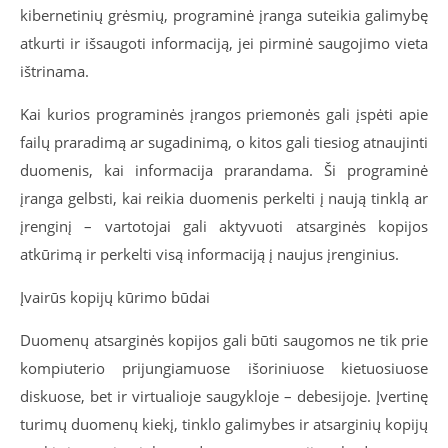
kibernetinių grėsmių, programinė įranga suteikia galimybę
atkurti ir išsaugoti informaciją, jei pirminė saugojimo vieta
ištrinama.
Kai kurios programinės įrangos priemonės gali įspėti apie
failų praradimą ar sugadinimą, o kitos gali tiesiog atnaujinti
duomenis, kai informacija prarandama. Ši programinė
įranga gelbsti, kai reikia duomenis perkelti į naują tinklą ar
įrenginį – vartotojai gali aktyvuoti atsarginės kopijos
atkūrimą ir perkelti visą informaciją į naujus įrenginius.
Įvairūs kopijų kūrimo būdai
Duomenų atsarginės kopijos gali būti saugomos ne tik prie
kompiuterio prijungiamuose išoriniuose kietuosiuose
diskuose, bet ir virtualioje saugykloje – debesijoje. Įvertinę
turimų duomenų kiekį, tinklo galimybes ir atsarginių kopijų