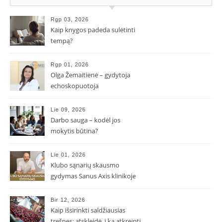
Rgp 03, 2026
Kaip knygos padeda sulėtinti
tempą?
Rgp 01, 2026
Olga Žemaitienė – gydytoja
echoskopuotoja
Lie 09, 2026
Darbo sauga – kodėl jos
mokytis būtina?
Lie 01, 2026
Klubo sąnarių skausmo
gydymas Sanus Axis klinikoje
Bir 12, 2026
Kaip išsirinkti saldžiausias
trešnes: atskleidė, į ką atkreipti