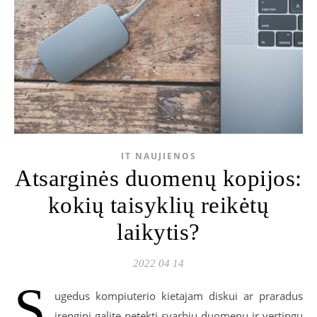
IT NAUJIENOS
Atsarginės duomenų kopijos:
kokių taisyklių reikėtų
laikytis?
2022 04 14
S
ugedus kompiuterio kietajam diskui ar praradus
įrenginį galite netekti svarbių duomenų ir vertingų