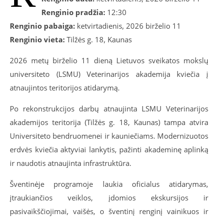
Renginio pradžia:
12:30
Renginio pabaiga:
ketvirtadienis, 2026 birželio 11
Renginio vieta:
Tilžės g. 18, Kaunas
2026 metų birželio 11 dieną Lietuvos sveikatos mokslų
universiteto (LSMU) Veterinarijos akademija kviečia į
atnaujintos teritorijos atidarymą.
Po rekonstrukcijos darbų atnaujinta LSMU Veterinarijos
akademijos teritorija (Tilžės g. 18, Kaunas) tampa atvira
Universiteto bendruomenei ir kauniečiams. Modernizuotos
erdvės kviečia aktyviai lankytis, pažinti akademinę aplinką
ir naudotis atnaujinta infrastruktūra.
Šventinėje programoje laukia oficialus atidarymas,
įtraukiančios veiklos, įdomios ekskursijos ir
pasivaikščiojimai, vaišės, o šventinį renginį vainikuos ir