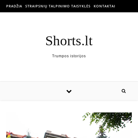
PRADŽIA
STRAIPSNIŲ TALPINIMO TAISYKLĖS
KONTAKTAI
Shorts.lt
Trumpos istorijos