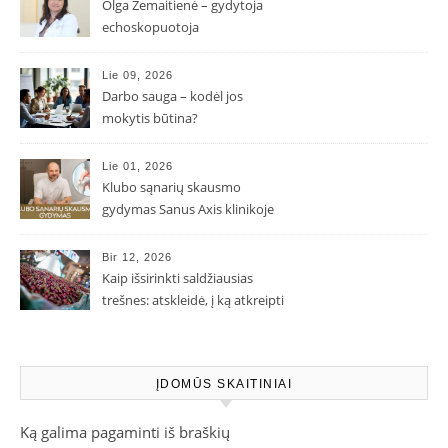
Olga Žemaitienė – gydytoja
echoskopuotoja
Lie 09, 2026
Darbo sauga – kodėl jos
mokytis būtina?
Lie 01, 2026
Klubo sąnarių skausmo
gydymas Sanus Axis klinikoje
Bir 12, 2026
Kaip išsirinkti saldžiausias
trešnes: atskleidė, į ką atkreipti
dėmesį parduotuvėje
ĮDOMŪS SKAITINIAI
Ką galima pagaminti iš braškių