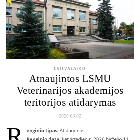
LAISVALAIKIS
Atnaujintos LSMU
Veterinarijos akademijos
teritorijos atidarymas
2026 06 02
R
enginio tipas:
Atidarymas
Renginio data:
ketvirtadienis, 2026 birželio 11