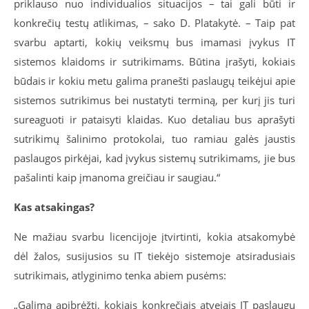
priklauso nuo individualios situacijos – tai gali būti ir
konkrečių testų atlikimas, – sako D. Platakytė. – Taip pat
svarbu aptarti, kokių veiksmų bus imamasi įvykus IT
sistemos klaidoms ir sutrikimams. Būtina įrašyti, kokiais
būdais ir kokiu metu galima pranešti paslaugų teikėjui apie
sistemos sutrikimus bei nustatyti terminą, per kurį jis turi
sureaguoti ir pataisyti klaidas. Kuo detaliau bus aprašyti
sutrikimų šalinimo protokolai, tuo ramiau galės jaustis
paslaugos pirkėjai, kad įvykus sistemų sutrikimams, jie bus
pašalinti kaip įmanoma greičiau ir saugiau.“
Kas atsakingas?
Ne mažiau svarbu licencijoje įtvirtinti, kokia atsakomybė
dėl žalos, susijusios su IT tiekėjo sistemoje atsiradusiais
sutrikimais, atlyginimo tenka abiem pusėms:
„Galima apibrėžti, kokiais konkrečiais atvejais IT paslaugų