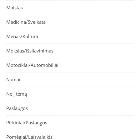
Maistas
Medicina/Sveikata
Menas/Kultūra
Mokslas/Išsilavinimas
Motociklai/Automobiliai
Namai
Ne į temą
Paslaugos
Pirkiniai/Paslaugos
Pomėgiai/Laisvalaikis