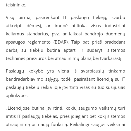
teisininkė.
Visų pirma, pasirenkant IT paslaugų tiekėją, svarbu
atkreipti dėmesį, ar įmonė atitinka visus industrijai
keliamus standartus, pvz. ar laikosi bendrojo duomenų
apsaugos reglamento (BDAR). Taip pat prieš pradedant
darbą su tiekėju būtina aptarti ir sudaryti sistemos
techninės priežiūros bei atnaujinimų planą bei tvarkaraštį.
Paslaugų kokybė yra viena iš svarbiausių tinkamo
bendradarbiavimo sąlygų, todėl pasirašant licenciją su IT
paslaugų tiekėju reikia joje įtvirtinti visas su tuo susijusias
aplinkybes:
„Licencijose būtina įtvirtinti, kokių saugumo veiksmų turi
imtis IT paslaugų tiekėjas, prieš įdiegiant bet kokį sistemos
atnaujinimą ar naują funkciją. Reikalingi saugos veiksmai