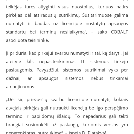
teikėjas turės atlyginti visus nuostolius, kuriuos patirs
pirkėjas dėl atsiradusių sutrikimų. Susitarimuose galima
numatyti ir baudas už licencijoje nustatytų apsaugos
standartų bei terminų nesilaikymą“, – sako COBALT
asocijuota teisininkė.
Ji priduria, kad pirkėjui svarbu numatyti ir tai, ką daryti, jei
ateityje kils nepasitenkinimas IT sistemos tiekėjo
paslaugomis. Pavyzdžiui, sistemos sutrikimai vyks per
dažnai, ar apsaugos sistemos nebus tinkamai
atnaujinamos.
„Dėl šių priežasčių svarbu licencijoje numatyti, kokiais
atvejais pirkėjas gali nutraukti licenciją be ilgo perspėjimo
termino ir papildomų išlaidų. To nepadarius gali tekti
brangiai susimokėti už paslaugų, kuriomis verslas yra
nepatenkintas, nutraukimą“, – įspėja D. Platakytė.