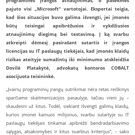
programinės įrangos atnaujinimas, o pasėkmes
pajuto visi „Microsoft“ vartotojai. Ekspertai teigia,
kad šios situacijos buvo galima išvengti, jei įmonės
būtų teisingai apsibrėžusios ir vykdžiusios
atnaujinimų diegimą bei testavimą. Į ką svarbu
atkreipti dėmesį pasirašant sutartis ir įrangos
licencijas su IT paslaugų tiekėjais, kad įmonės klaidų
rizikas ateityje sumažintų iki minimumo atskleidžia
Dovilė Platakytė, advokatų kontoros COBALT
asocijuota teisininkė.
„Įvairių programinių įrangų sutrikimai nėra retas reiškinys
sparčiame skaitmenizacijos pasaulyje, tačiau vieni jų –
skaudesni už kitus. Todėl, siekiant išvengti galimų klaidų,
kurios įmonei kainuos milijonus, svarbu sutartyje su IT
paslaugų tiekėjais tinkamai apibrėžti bendradarbiavimo
sąlygas, atsakomybes ir kitus svarbius kriterijus“, – sako