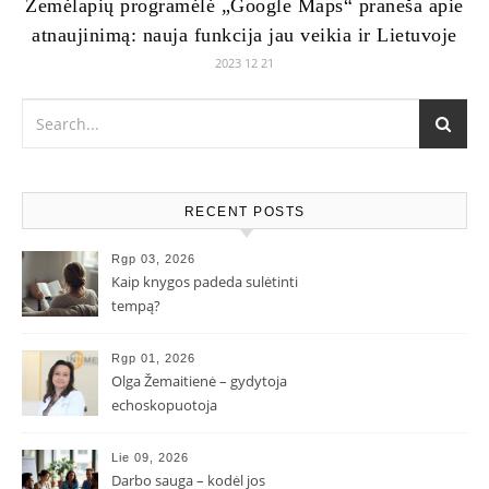
Žemėlapių programėlė „Google Maps“ praneša apie
atnaujinimą: nauja funkcija jau veikia ir Lietuvoje
2023 12 21
RECENT POSTS
Rgp 03, 2026
Kaip knygos padeda sulėtinti
tempą?
Rgp 01, 2026
Olga Žemaitienė – gydytoja
echoskopuotoja
Lie 09, 2026
Darbo sauga – kodėl jos