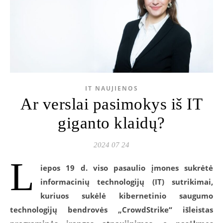
IT NAUJIENOS
Ar verslai pasimokys iš IT
giganto klaidų?
2024 07 24
L
iepos 19 d. viso pasaulio įmones sukrėtė
informacinių technologijų (IT) sutrikimai,
kuriuos sukėlė kibernetinio saugumo
technologijų bendrovės „CrowdStrike“ išleistas