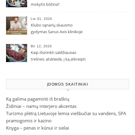
mokytis būtina?
Lie 01, 2026
Klubo sąnarių skausmo
gydymas Sanus Axis klinikoje
Bir 12, 2026
Kaip išsirinkti saldžiausias
trešnes: atskleidė, į ką atkreipti
dėmesį parduotuvėje
ĮDOMŪS SKAITINIAI
Ką galima pagaminti iš braškių
Židiniai – namų interjero akcentas
Turizmo plėtrą Lietuvoje lemia viešbučiai su vandens, SPA
pramogomis ir kazino
Knyga – penas ir kūnui ir sielai