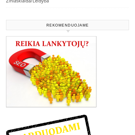
Žiniasklaida/Leidyba
REKOMENDUOJAME