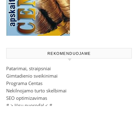
REKOMENDUOJAME
Patarimai, straipsniai
Gimtadienio sveikinimai
Programa Centas
Nekilnojamo turto skelbimai
SEO optimizavimas
# >
Jūsų nuoroda!
< #