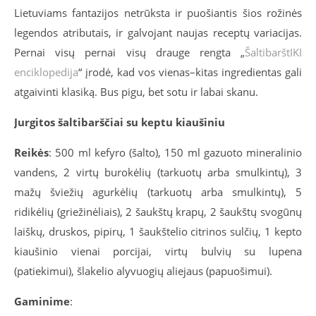
Lietuviams fantazijos netrūksta ir puošiantis šios rožinės
legendos atributais, ir galvojant naujas receptų variacijas.
Pernai visų pernai visų drauge rengta „
ŠaltibarštIKI
enciklopedija
“ įrodė, kad vos vienas–kitas ingredientas gali
atgaivinti klasiką. Bus pigu, bet sotu ir labai skanu.
Jurgitos šaltibarščiai su keptu kiaušiniu
Reikės
: 500 ml kefyro (šalto), 150 ml gazuoto mineralinio
vandens, 2 virtų burokėlių (tarkuotų arba smulkintų), 3
mažų šviežių agurkėlių (tarkuotų arba smulkintų), 5
ridikėlių (griežinėliais), 2 šaukštų krapų, 2 šaukštų svogūnų
laiškų, druskos, pipirų, 1 šaukštelio citrinos sulčių, 1 kepto
kiaušinio vienai porcijai, virtų bulvių su lupena
(patiekimui), šlakelio alyvuogių aliejaus (papuošimui).
Gaminime
: