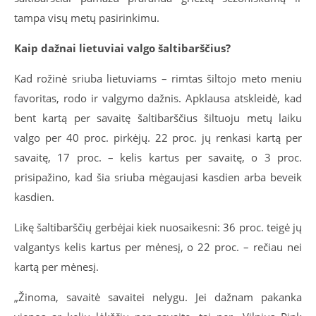
tampa visų metų pasirinkimu.
Kaip dažnai lietuviai valgo šaltibarščius?
Kad rožinė sriuba lietuviams – rimtas šiltojo meto meniu
favoritas, rodo ir valgymo dažnis. Apklausa atskleidė, kad
bent kartą per savaitę šaltibarščius šiltuoju metų laiku
valgo per 40 proc. pirkėjų. 22 proc. jų renkasi kartą per
savaitę, 17 proc. – kelis kartus per savaitę, o 3 proc.
prisipažino, kad šia sriuba mėgaujasi kasdien arba beveik
kasdien.
Likę šaltibarščių gerbėjai kiek nuosaikesni: 36 proc. teigė jų
valgantys kelis kartus per mėnesį, o 22 proc. – rečiau nei
kartą per mėnesį.
„Žinoma, savaitė savaitei nelygu. Jei dažnam pakanka