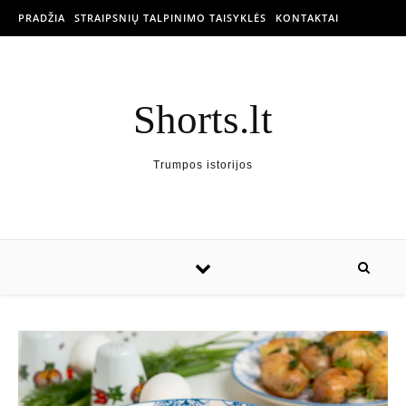
PRADŽIA
STRAIPSNIŲ TALPINIMO TAISYKLĖS
KONTAKTAI
Shorts.lt
Trumpos istorijos