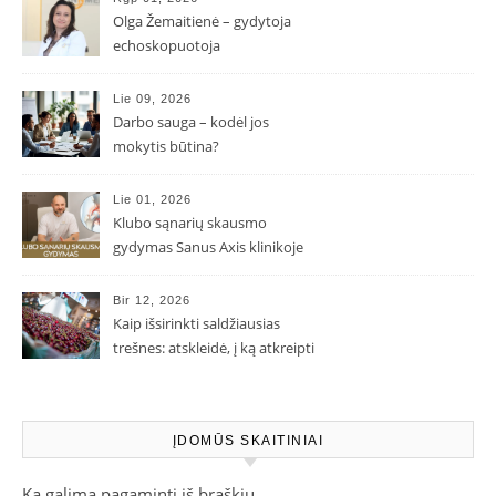
Olga Žemaitienė – gydytoja
echoskopuotoja
Lie 09, 2026
Darbo sauga – kodėl jos
mokytis būtina?
Lie 01, 2026
Klubo sąnarių skausmo
gydymas Sanus Axis klinikoje
Bir 12, 2026
Kaip išsirinkti saldžiausias
trešnes: atskleidė, į ką atkreipti
dėmesį parduotuvėje
ĮDOMŪS SKAITINIAI
Ką galima pagaminti iš braškių