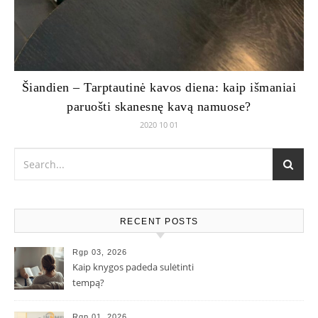
Šiandien – Tarptautinė kavos diena: kaip išmaniai
paruošti skanesnę kavą namuose?
2020 10 01
RECENT POSTS
Rgp 03, 2026
Kaip knygos padeda sulėtinti
tempą?
Rgp 01, 2026