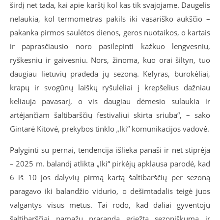
širdį net tada, kai apie karštį kol kas tik svajojame. Daugelis
nelaukia, kol termometras pakils iki vasariško aukščio –
pakanka pirmos saulėtos dienos, geros nuotaikos, o kartais
ir paprasčiausio noro pasilepinti kažkuo lengvesniu,
ryškesniu ir gaivesniu. Nors, žinoma, kuo orai šiltyn, tuo
daugiau lietuvių pradeda jų sezoną. Kefyras, burokėliai,
krapų ir svogūnų laiškų ryšulėliai į krepšelius dažniau
keliauja pavasarį, o vis daugiau dėmesio sulaukia ir
artėjančiam šaltibarščių festivaliui skirta sriuba“, – sako
Gintarė Kitovė, prekybos tinklo „Iki“ komunikacijos vadovė.
Palyginti su pernai, tendencija išlieka panaši ir net stiprėja
– 2025 m. balandį atlikta „Iki“ pirkėjų apklausa parodė, kad
6 iš 10 jos dalyvių pirmą kartą šaltibarščių per sezoną
paragavo iki balandžio vidurio, o dešimtadalis teigė juos
valgantys visus metus. Tai rodo, kad daliai gyventojų
šaltibarščiai pamažu praranda griežtą sezoniškumą ir