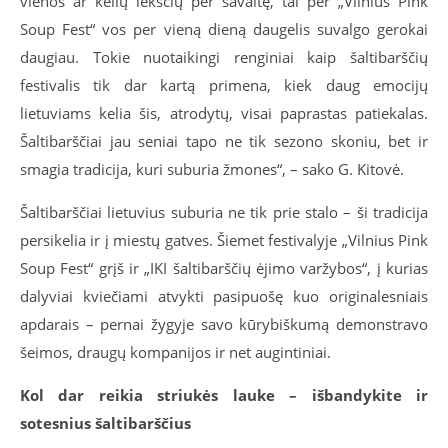
vienos ar kelių lėkščių per savaitę, tai per „Vilnius Pink
Soup Fest“ vos per vieną dieną daugelis suvalgo gerokai
daugiau. Tokie nuotaikingi renginiai kaip šaltibarščių
festivalis tik dar kartą primena, kiek daug emocijų
lietuviams kelia šis, atrodytų, visai paprastas patiekalas.
Šaltibarščiai jau seniai tapo ne tik sezono skoniu, bet ir
smagia tradicija, kuri suburia žmones“, – sako G. Kitovė.
Šaltibarščiai lietuvius suburia ne tik prie stalo – ši tradicija
persikelia ir į miestų gatves. Šiemet festivalyje „Vilnius Pink
Soup Fest“ grįš ir „IKI šaltibarščių ėjimo varžybos“, į kurias
dalyviai kviečiami atvykti pasipuošę kuo originalesniais
apdarais – pernai žygyje savo kūrybiškumą demonstravo
šeimos, draugų kompanijos ir net augintiniai.
Kol dar reikia striukės lauke – išbandykite ir
sotesnius šaltibarščius