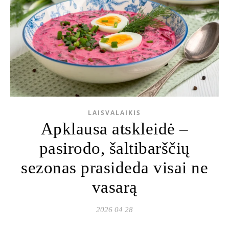
LAISVALAIKIS
Apklausa atskleidė –
pasirodo, šaltibarščių
sezonas prasideda visai ne
vasarą
2026 04 28