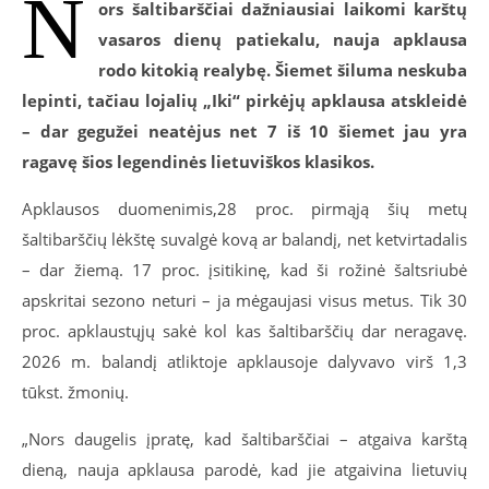
N
ors šaltibarščiai dažniausiai laikomi karštų
vasaros dienų patiekalu, nauja apklausa
rodo kitokią realybę. Šiemet šiluma neskuba
lepinti, tačiau lojalių „Iki“ pirkėjų apklausa atskleidė
– dar gegužei neatėjus net 7 iš 10 šiemet jau yra
ragavę šios legendinės lietuviškos klasikos.
Apklausos duomenimis,
28 proc. pirmąją šių metų
šaltibarščių lėkštę suvalgė kovą ar balandį, net ketvirtadalis
– dar žiemą. 17 proc. įsitikinę, kad ši rožinė šaltsriubė
apskritai sezono neturi – ja mėgaujasi visus metus. Tik 30
proc. apklaustųjų sakė kol kas šaltibarščių dar neragavę.
2026 m. balandį atliktoje apklausoje dalyvavo virš 1,3
tūkst. žmonių.
„Nors daugelis įpratę, kad šaltibarščiai – atgaiva karštą
dieną, nauja apklausa parodė, kad jie atgaivina lietuvių