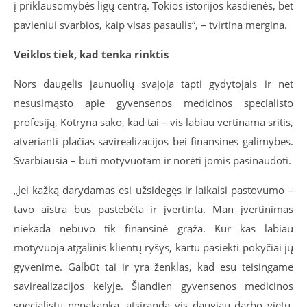
į priklausomybės ligų centrą. Tokios istorijos kasdienės, bet
pavieniui svarbios, kaip visas pasaulis“, – tvirtina mergina.
Veiklos tiek, kad tenka rinktis
Nors daugelis jaunuolių svajoja tapti gydytojais ir net
nesusimąsto apie gyvensenos medicinos specialisto
profesiją, Kotryna sako, kad tai – vis labiau vertinama sritis,
atverianti plačias savirealizacijos bei finansines galimybes.
Svarbiausia – būti motyvuotam ir norėti jomis pasinaudoti.
„Jei kažką darydamas esi užsidegęs ir laikaisi pastovumo –
tavo aistra bus pastebėta ir įvertinta. Man įvertinimas
niekada nebuvo tik finansinė grąža. Kur kas labiau
motyvuoja atgalinis klientų ryšys, kartu pasiekti pokyčiai jų
gyvenime. Galbūt tai ir yra ženklas, kad esu teisingame
savirealizacijos kelyje. Šiandien gyvensenos medicinos
specialistų nepakanka, atsiranda vis daugiau darbo vietų,