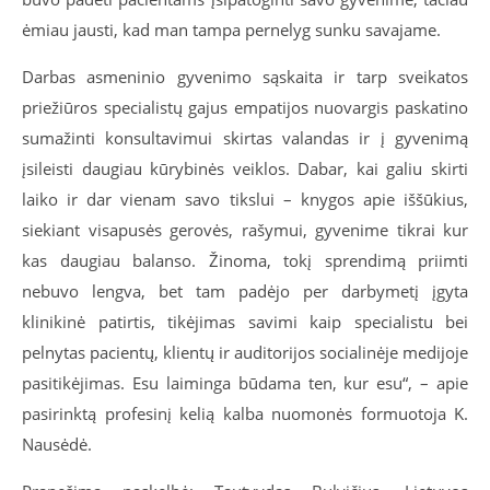
ėmiau jausti, kad man tampa pernelyg sunku savajame.
Darbas asmeninio gyvenimo sąskaita ir tarp sveikatos
priežiūros specialistų gajus empatijos nuovargis paskatino
sumažinti konsultavimui skirtas valandas ir į gyvenimą
įsileisti daugiau kūrybinės veiklos. Dabar, kai galiu skirti
laiko ir dar vienam savo tikslui – knygos apie iššūkius,
siekiant visapusės gerovės, rašymui, gyvenime tikrai kur
kas daugiau balanso. Žinoma, tokį sprendimą priimti
nebuvo lengva, bet tam padėjo per darbymetį įgyta
klinikinė patirtis, tikėjimas savimi kaip specialistu bei
pelnytas pacientų, klientų ir auditorijos socialinėje medijoje
pasitikėjimas. Esu laiminga būdama ten, kur esu“, – apie
pasirinktą profesinį kelią kalba nuomonės formuotoja K.
Nausėdė.