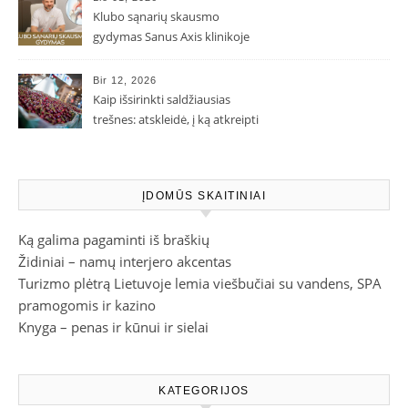
Klubo sąnarių skausmo
gydymas Sanus Axis klinikoje
Bir 12, 2026
Kaip išsirinkti saldžiausias
trešnes: atskleidė, į ką atkreipti
dėmesį parduotuvėje
ĮDOMŪS SKAITINIAI
Ką galima pagaminti iš braškių
Židiniai – namų interjero akcentas
Turizmo plėtrą Lietuvoje lemia viešbučiai su vandens, SPA
pramogomis ir kazino
Knyga – penas ir kūnui ir sielai
KATEGORIJOS