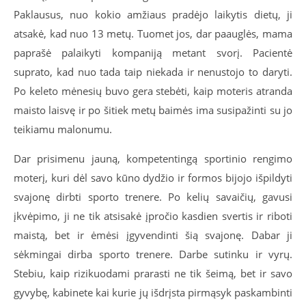
Paklausus, nuo kokio amžiaus pradėjo laikytis dietų, ji
atsakė, kad nuo 13 metų. Tuomet jos, dar paauglės, mama
paprašė palaikyti kompaniją metant svorį. Pacientė
suprato, kad nuo tada taip niekada ir nenustojo to daryti.
Po keleto mėnesių buvo gera stebėti, kaip moteris atranda
maisto laisvę ir po šitiek metų baimės ima susipažinti su jo
teikiamu malonumu.
Dar prisimenu jauną, kompetentingą sportinio rengimo
moterį, kuri dėl savo kūno dydžio ir formos bijojo išpildyti
svajonę dirbti sporto trenere. Po kelių savaičių, gavusi
įkvėpimo, ji ne tik atsisakė įpročio kasdien svertis ir riboti
maistą, bet ir ėmėsi įgyvendinti šią svajonę. Dabar ji
sėkmingai dirba sporto trenere. Darbe sutinku ir vyrų.
Stebiu, kaip rizikuodami prarasti ne tik šeimą, bet ir savo
gyvybę, kabinete kai kurie jų išdrįsta pirmąsyk paskambinti