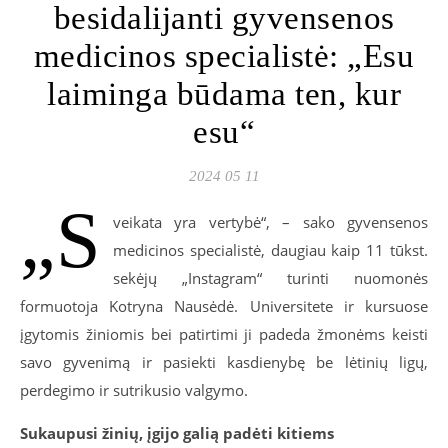
besidalijanti gyvensenos
medicinos specialistė: „Esu
laiminga būdama ten, kur
esu“
2024 05 11
„S
veikata yra vertybė“, – sako gyvensenos
medicinos specialistė, daugiau kaip 11 tūkst.
sekėjų „Instagram“ turinti nuomonės
formuotoja Kotryna Nausėdė. Universitete ir kursuose
įgytomis žiniomis bei patirtimi ji padeda žmonėms keisti
savo gyvenimą ir pasiekti kasdienybę be lėtinių ligų,
perdegimo ir sutrikusio valgymo.
Sukaupusi žinių, įgijo galią padėti kitiems