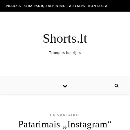
PRADŽIA
STRAIPSNIŲ TALPINIMO TAISYKLĖS
KONTAKTAI
Shorts.lt
Trumpos istorijos
LAISVALAIKIS
Patarimais „Instagram“