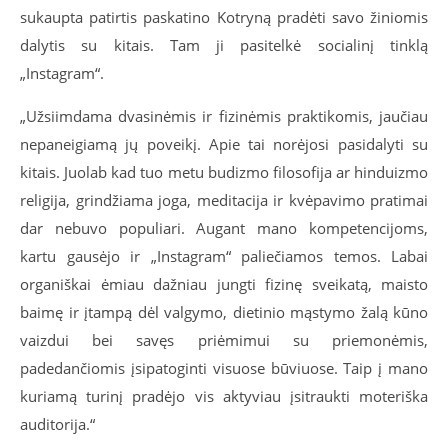
sukaupta patirtis paskatino Kotryną pradėti savo žiniomis
dalytis su kitais. Tam ji pasitelkė socialinį tinklą
„Instagram“.
„Užsiimdama dvasinėmis ir fizinėmis praktikomis, jaučiau
nepaneigiamą jų poveikį. Apie tai norėjosi pasidalyti su
kitais. Juolab kad tuo metu budizmo filosofija ar hinduizmo
religija, grindžiama joga, meditacija ir kvėpavimo pratimai
dar nebuvo populiari. Augant mano kompetencijoms,
kartu gausėjo ir „Instagram“ paliečiamos temos. Labai
organiškai ėmiau dažniau jungti fizinę sveikatą, maisto
baimę ir įtampą dėl valgymo, dietinio mąstymo žalą kūno
vaizdui bei savęs priėmimui su priemonėmis,
padedančiomis įsipatoginti visuose būviuose. Taip į mano
kuriamą turinį pradėjo vis aktyviau įsitraukti moteriška
auditorija.“