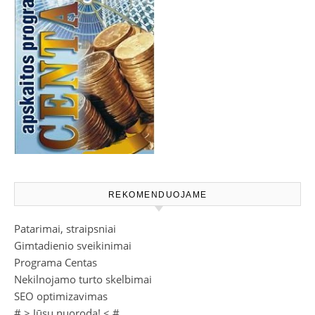
REKOMENDUOJAME
Patarimai, straipsniai
Gimtadienio sveikinimai
Programa Centas
Nekilnojamo turto skelbimai
SEO optimizavimas
# >
Jūsų nuoroda!
< #