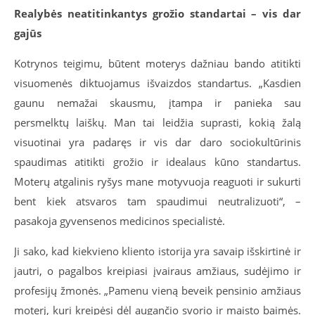
Realybės neatitinkantys grožio standartai – vis dar
gajūs
Kotrynos teigimu, būtent moterys dažniau bando atitikti
visuomenės diktuojamus išvaizdos standartus. „Kasdien
gaunu nemažai skausmu, įtampa ir panieka sau
persmelktų laiškų. Man tai leidžia suprasti, kokią žalą
visuotinai yra padaręs ir vis dar daro sociokultūrinis
spaudimas atitikti grožio ir idealaus kūno standartus.
Moterų atgalinis ryšys mane motyvuoja reaguoti ir sukurti
bent kiek atsvaros tam spaudimui neutralizuoti“, –
pasakoja gyvensenos medicinos specialistė.
Ji sako, kad kiekvieno kliento istorija yra savaip išskirtinė ir
jautri, o pagalbos kreipiasi įvairaus amžiaus, sudėjimo ir
profesijų žmonės. „Pamenu vieną beveik pensinio amžiaus
moterį, kuri kreipėsi dėl augančio svorio ir maisto baimės.