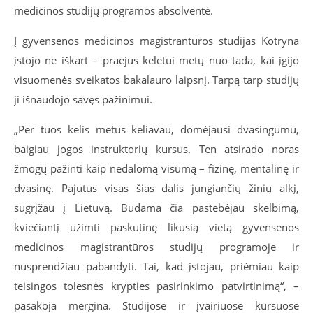
medicinos studijų programos absolventė.
Į gyvensenos medicinos magistrantūros studijas Kotryna
įstojo ne iškart – praėjus keletui metų nuo tada, kai įgijo
visuomenės sveikatos bakalauro laipsnį. Tarpą tarp studijų
ji išnaudojo savęs pažinimui.
„Per tuos kelis metus keliavau, domėjausi dvasingumu,
baigiau jogos instruktorių kursus. Ten atsirado noras
žmogų pažinti kaip nedalomą visumą – fizinę, mentalinę ir
dvasinę. Pajutus visas šias dalis jungiančių žinių alkį,
sugrįžau į Lietuvą. Būdama čia pastebėjau skelbimą,
kviečiantį užimti paskutinę likusią vietą gyvensenos
medicinos magistrantūros studijų programoje ir
nusprendžiau pabandyti. Tai, kad įstojau, priėmiau kaip
teisingos tolesnės krypties pasirinkimo patvirtinimą“, –
pasakoja mergina. Studijose ir įvairiuose kursuose