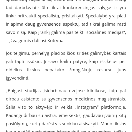
tad darbdaviai siūlo tikrai konkurencingas sąlygas ir yra
linkę pritraukti specialistą, prisitaikyti. Specialybė yra plati
ir apima daug gyvensenos aspektų, tad tikrai galima rasti
savo nišą. Kaip įrankį galima pasitelkti socialines medijas“,
– įžvalgomis dalijasi Kotryna.
Jos teigimu, pernelyg plačios šios srities galimybės kartais
gali tapti iššūkiu. Ji savo kailiu patyrė, kaip išsikėlus per
didelius tikslus nepakako žmogiškųjų resursų juos
įgyvendinti.
„Baigusi studijas įsidarbinau dvejose klinikose, taip pat
dirbau asistente su gyvensenos medicinos magistrantais.
Šalia viso to aktyvėjo ir veikla „Instagram“ platformoje.
Kadangi dirbau su aistra, ėmė sektis, gaudavau įvairių kitų
pasiūlymų, kurių darėsi vis sunkiau atsisakyti. Mano tikslas
buvo padėti pacientams įsipatoginti savo gyvenime, tačiau