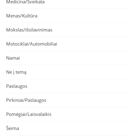
Medicina/Sveikata
Menas/Kultūra
Mokslas/Išsilavinimas
Motociklai/Automobiliai
Namai
Ne į temą
Paslaugos
Pirkiniai/Paslaugos
Pomėgiai/Laisvalaikis
Šeima