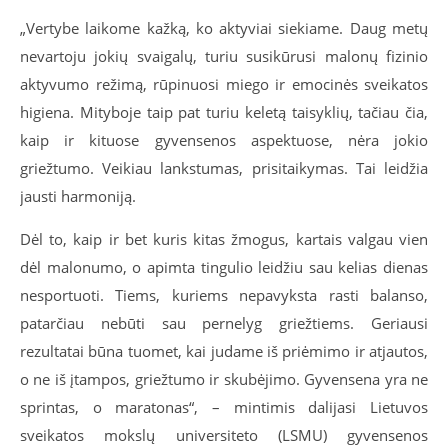
„Vertybe laikome kažką, ko aktyviai siekiame. Daug metų
nevartoju jokių svaigalų, turiu susikūrusi malonų fizinio
aktyvumo režimą, rūpinuosi miego ir emocinės sveikatos
higiena. Mityboje taip pat turiu keletą taisyklių, tačiau čia,
kaip ir kituose gyvensenos aspektuose, nėra jokio
griežtumo. Veikiau lankstumas, prisitaikymas. Tai leidžia
jausti harmoniją.
Dėl to, kaip ir bet kuris kitas žmogus, kartais valgau vien
dėl malonumo, o apimta tingulio leidžiu sau kelias dienas
nesportuoti. Tiems, kuriems nepavyksta rasti balanso,
patarčiau nebūti sau pernelyg griežtiems. Geriausi
rezultatai būna tuomet, kai judame iš priėmimo ir atjautos,
o ne iš įtampos, griežtumo ir skubėjimo. Gyvensena yra ne
sprintas, o maratonas“, – mintimis dalijasi Lietuvos
sveikatos mokslų universiteto (LSMU) gyvensenos