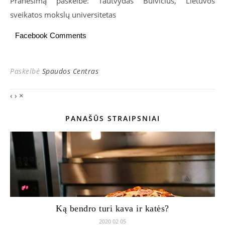
Pranešimą paskelbė: Tautvydas Bulvičius, Lietuvos
sveikatos mokslų universitetas
Facebook Comments
Paskelbė
Spaudos Centras
‹
›
×
PANAŠŪS STRAIPSNIAI
Ką bendro turi kava ir katės?
2020 02 05