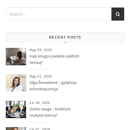
RECENT POSTS
Rgp 03, 2026
Kaip knygos padeda sulėtinti
tempą?
Rgp 01, 2026
Olga Žemaitienė – gydytoja
echoskopuotoja
Lie 09, 2026
Darbo sauga – kodėl jos
mokytis būtina?
Lie 01, 2026