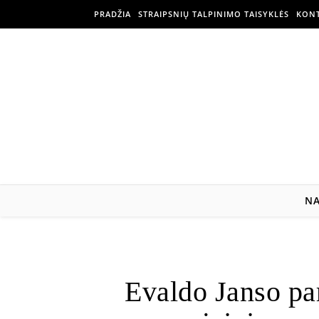
PRADŽIA
STRAIPSNIŲ TALPINIMO TAISYKLĖS
KONT
N
Evaldo Janso pa