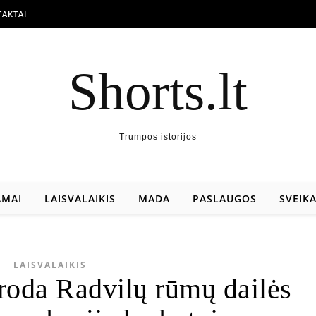
AKTAI
Shorts.lt
Trumpos istorijos
AMAI
LAISVALAIKIS
MADA
PASLAUGOS
SVEIK
LAISVALAIKIS
roda Radvilų rūmų dailės