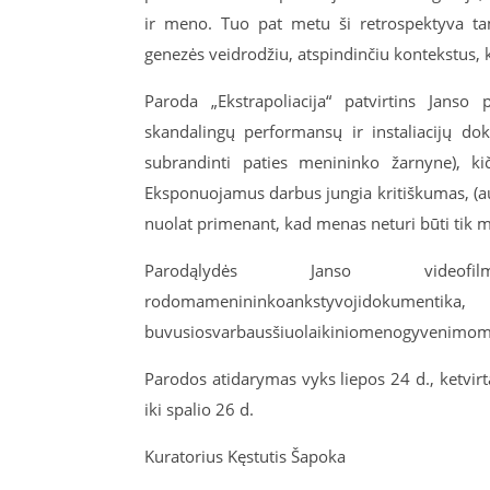
ir meno. Tuo pat metu ši retrospektyva tam
genezės veidrodžiu, atspindinčiu kontekstus,
Paroda „Ekstrapoliacija“ patvirtins
Janso
pe
skandalingų
performansų
ir instaliacijų dok
subrandinti paties menininko žarnyne), k
Eksponuojamus darbus jungia kritiškumas, (auto
nuolat primenant, kad menas neturi būti tik 
Parodą
lydės
Janso
videofil
rodoma
menininko
ankstyvoji
dokumentika
buvusio
svarb
aus
šiuolaikinio
meno
gyvenimo
m
Parodos atidarymas vyks liepos 24 d., ketvir
iki spalio 26 d.
Kuratorius Kęstutis Šapoka