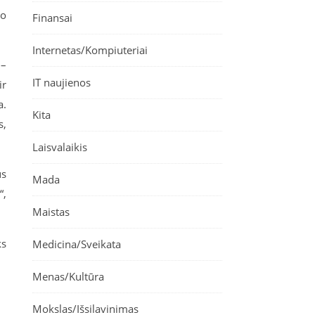
no
Finansai
Internetas/Kompiuteriai
 –
IT naujienos
ir
a.
Kita
s,
Laisvalaikis
s
Mada
“
,
Maistas
ks
Medicina/Sveikata
Menas/Kultūra
Mokslas/Išsilavinimas