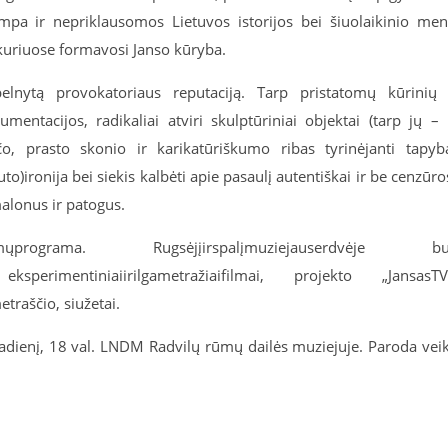
pa ir nepriklausomos Lietuvos istorijos
bei
šiuolaikinio me
 kuriuose formavosi
Janso
kūryba.
lnytą provokatoriaus reputaciją. Tarp pristatomų kūrinių
umentacijos, radikaliai atviri skulptūriniai objektai (tarp jų – 
ičo, prasto skonio ir
karikatūriškumo
ribas tyrinėjanti tapyb
)ironija bei siekis kalbėti apie pasaulį autentiškai ir be cenzūro
malonus ir patogus.
mų
programa
.
Rugsėjį
ir
spalį
muziejaus
erdvėje
bu
,
eksperimentiniai
ir
ilg
a
metr
ažiai
filmai
,
projekto
„
Jansas
TV
etrašči
o
,
siužetai
.
tadienį, 18 val. LNDM Radvilų rūmų dailės muziejuje
. Paroda
vei