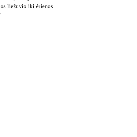
nos liežuvio iki ėrienos
2