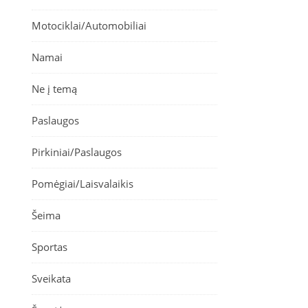
Motociklai/Automobiliai
Namai
Ne į temą
Paslaugos
Pirkiniai/Paslaugos
Pomėgiai/Laisvalaikis
Šeima
Sportas
Sveikata