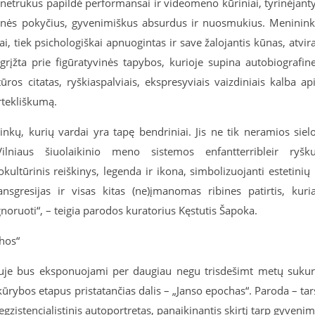
ką netrukus papildė
performansai
ir videomeno kūriniai, tyrinėjant
monės pokyčius, gyvenimiškus absurdus ir nuosmukius. Meninin
kai, tiek psichologiškai apnuogintas ir save žalojantis kūnas, atvir
grįžta prie
figūratyvinės
tapybos, kurioje supina autobiografin
ūros citatas, ryškiaspalviais, ekspresyviais vaizdiniais kalba ap
rtekliškumą.
kų, kurių vardai yra tapę bendriniai. Jis ne tik neramios siel
ilniaus šiuolaikinio meno sistemos
enfant
terrible
ir ryšk
okultūrinis reiškinys, legenda ir ikona, simbolizuojanti estetinių 
ansgresijas
ir visas kitas (ne)įmanomas ribines patirtis, kuri
gnoruoti“
,
– teigia parodos kuratorius Kęstutis Šapoka.
hos“
je bus eksponuojami per daugiau negu trisdešimt metų sukur
o kūrybos etapus
pristatančias dalis – „
Janso
epochas“. Paroda – tar
zistencialistinis autoportretas, panaikinantis skirtį tarp gyveni