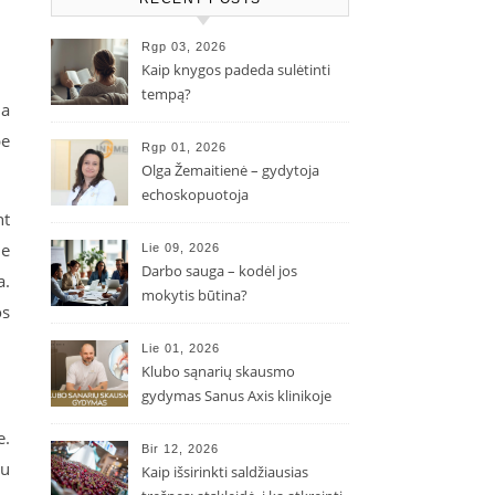
Rgp 03, 2026
Kaip knygos padeda sulėtinti
tempą?
ma
be
Rgp 01, 2026
Olga Žemaitienė – gydytoja
echoskopuotoja
nt
je
Lie 09, 2026
Darbo sauga – kodėl jos
a.
mokytis būtina?
os
Lie 01, 2026
Klubo sąnarių skausmo
gydymas Sanus Axis klinikoje
e.
Bir 12, 2026
su
Kaip išsirinkti saldžiausias