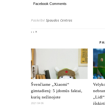
Facebook Comments
Paskelbė
Spaudos Centras
‹
›
×
PA
Švenčiame „Xiaomi“
Velyko
gimtadienį: 5 įdomūs faktai,
nebran
kurių nežinojote
„Lidl“
išskir
2021 04 06