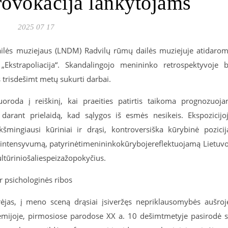
rovokacija lankytojams
2025 07 17
dailės muziejaus (LNDM) Radvilų rūmų dailės muziejuje atidaro
Ekstrapoliacija“. Skandalingojo menininko retrospektyvoje 
 trisdešimt metų sukurti
darbai
.
u
o
rod
a
į reiškinį, kai praeities patirtis taikoma prognozuoja
 darant prielaidą, kad sąlygos iš esmės nesikeis. Ekspozicijo
kšmingiausi kūriniai ir drąsi,
kontr
o
versiška
kūrybinė pozicij
intensyvumą
,
patyrinėti
menininko
kūryboje
reflektuojamą
Lietuv
ltūrinio
šalies
peizažo
pokyčius
.
r psichologinės ribos
ėjas, į meno sceną drąsiai įsiveržęs nepriklausomybės aušroj
demijoje, pirmosiose parodose XX a. 10 dešimtmetyje pasirodė 