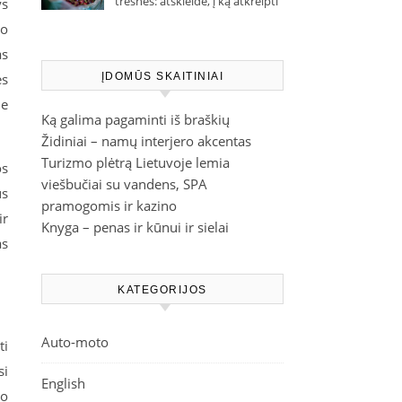
trešnes: atskleidė, į ką atkreipti
ys
dėmesį parduotuvėje
ko
as
es
ĮDOMŪS SKAITINIAI
ie
Ką galima pagaminti iš braškių
Židiniai – namų interjero akcentas
Turizmo plėtrą Lietuvoje lemia
os
viešbučiai su vandens, SPA
us
pramogomis ir kazino
ir
Knyga – penas ir kūnui ir sielai
as
KATEGORIJOS
Auto-moto
ti
si
English
mo