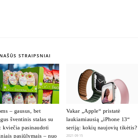
NAŠŪS STRAIPSNIAI
ms – gausus, bet
Vakar „Apple“ pristatė
gus šventinis stalas su
laukiamiausią „iPhone 13“
: kviečia pasinaudoti
seriją: kokių naujovių tikėtis?
tiniais pasiūlymais – nuo
2021 09 15