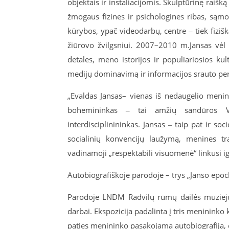
objektais ir instaliacijomis. Skulptūrinę raiš
žmogaus fizines ir psichologines ribas, są
kūrybos, ypač
video
darbų
,
centre ‒ tiek fiziš
žiūrovo žvilgsniui. 2007–2010 m
.
Jansas
vėl 
detales, meno istorijos ir populiariosios kult
medijų dominavimą ir informacijos srauto pe
„Evaldas
Jansas
–
vienas iš nedaugelio meninin
bohemininkas
‒
tai
amžių sandūros V
interdisciplinin
in
kas
.
Jansas
‒ taip pat ir soci
socialinių konvencijų laužymą, menines
tr
vadinamoji „respektabili visuomenė“ linkusi i
Autobiografiškoje
parodoje – trys „
Janso
epoc
Parodoje LNDM Radvilų rūmų dailės muzieju
darbai
. Ekspozicija padalinta į tris meninink
paties menininko pasakojama autobiografija, eg