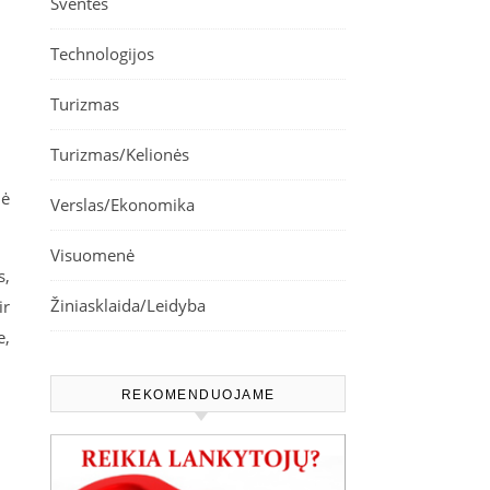
Šventės
Technologijos
Turizmas
Turizmas/Kelionės
lė
Verslas/Ekonomika
Visuomenė
s,
Žiniasklaida/Leidyba
ir
e,
REKOMENDUOJAME