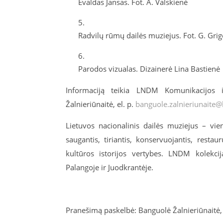
Evaldas
Jansas
.
Fot
. A. Valskienė
Radvilų rūm
ų dailės muziejus.
Fot
. G.
Grig
Parodos
vizualas
. Dizainerė Lina
Bastienė
Informaciją teikia
LNDM Komunikacijos ir
Žalnieriūnaitė
, el. p.
banguole.zalnieriunaite@
Lietuvos nacionalinis dailės muziejus – vie
saugantis, tiriantis, konservuojantis, resta
kultūros istorijos vertybes. LNDM kolekci
Palangoje ir Juodkrantėje.
Pranešimą paskelbė: Banguolė Žalnieriūnaitė, 