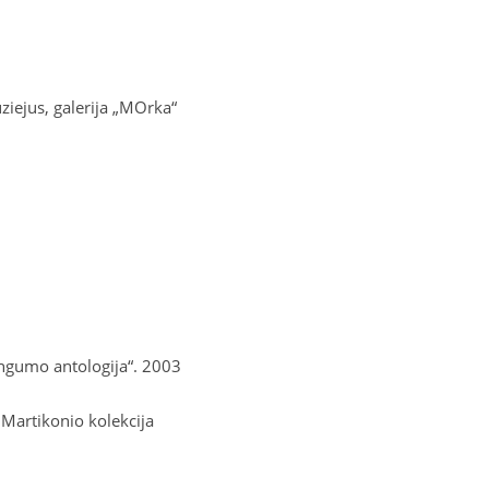
ejus, galerija „
MOrka
“
ingumo antologija“. 2003
Martikonio kolekcija