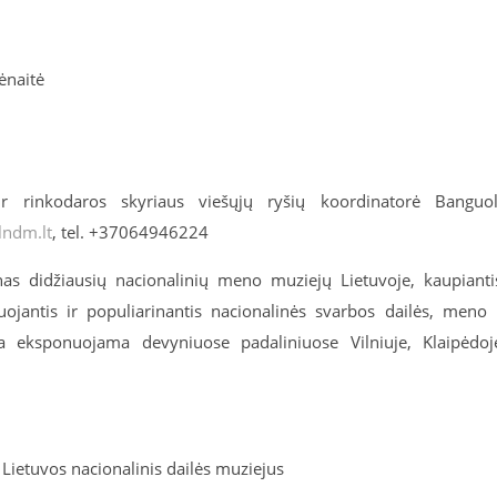
ėnaitė
 rinkodaros skyriaus viešųjų ryšių koordinatorė Banguo
lndm.lt
, tel. +
370
6494
6224
nas didžiausių nacionalinių meno muziejų Lietuvoje, kaupianti
uruojantis ir populiarinantis nacionalinės svarbos dailės, meno 
ja eksponuojama devyniuose padaliniuose Vilniuje, Klaipėdoj
Lietuvos nacionalinis dailės muziejus