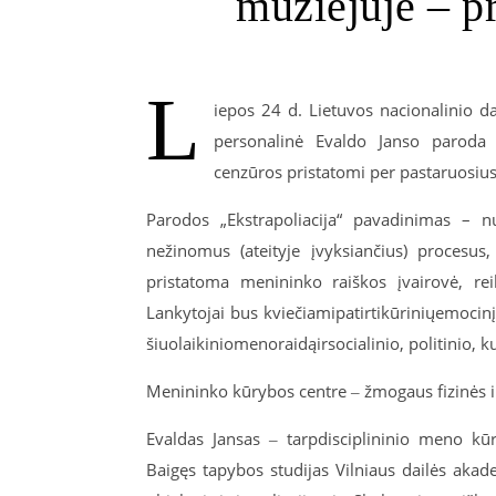
muziejuje ‒ p
L
iepos 24 d. Lietuvos nacionalinio 
personalinė Evaldo
Janso
paroda „
cenzūros pristatomi per pastaruosius
Parodos „Ekstrapoliacija“ pavadinimas
–
n
nežinomus (ateityje įvyksiančius) procesus,
pristatoma menininko raiškos įvairovė, rei
Lankytojai
bus
kviečiami
patirti
kūrinių
emocinį
šiuolaikinio
meno
raidą
ir
socialinio
,
politinio
,
ku
Menininko kūrybos centre ‒ žmogaus fizinės i
Evaldas
Jansas
‒ tarpdisciplininio meno kūr
Baigęs tapybos studijas Vilniaus dailės aka